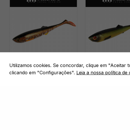
Utilizamos cookies. Se concordar, clique em "Aceitar
PREDADORES
PREDADORE
MIKADO SICARIO 8.5CM -
MIKADO SICARIO 
clicando em "Configurações".
Leia a nossa política de 
DIRTY PIKE
TENCH
Em stock
Em stock
PACK 5 - 8,5CM
PACK 5 - 8,5C
Desde
Desde
7,99
€
7,99
€
COMPRAR
CO