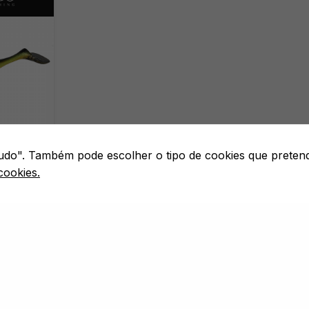
 tudo". Também pode escolher o tipo de cookies que preten
S
8.5CM -
cookies.
M
MPRAR
1
2
3
…
12