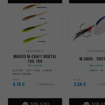
PREDADORES
PREDADORE
MIKADO M-CRAFT MORTAL
M-GRUB - FIRE
TAIL 100
Em stock
Em stock
ELETRIC · HOT TIGER · LEMON ·
TAM:2 - 7G
MAGIC BROWN
Desde
Desde
4,70
€
2,50
€
COMPRAR
CO