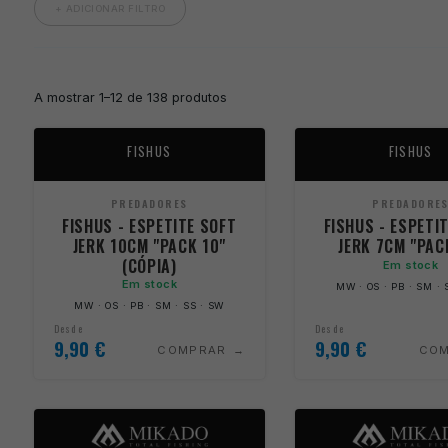
+ ADICIONAR FILTRO
A mostrar 1–12 de 138 produtos
FISHUS
FISHUS
PREDADORES
PREDADORE
FISHUS - ESPETITE SOFT
FISHUS - ESPETI
JERK 10CM "PACK 10"
JERK 7CM "PAC
(CÓPIA)
Em stock
Em stock
MW · OS · PB · SM · 
MW · OS · PB · SM · SS · SW
Desde
Desde
9,90
€
9,90
€
COMPRAR
CO