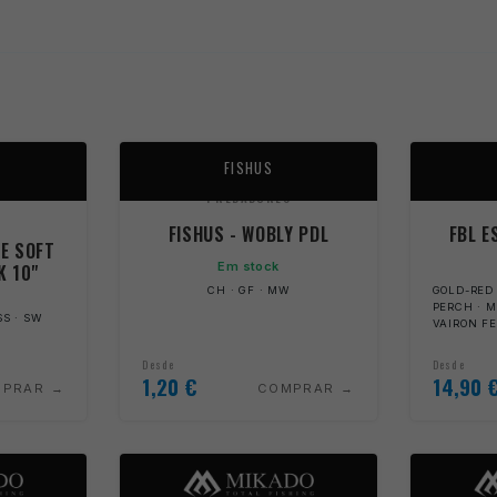
FISHUS
PREDADORES
S
FISHUS - WOBLY PDL
FBL E
TE SOFT
Em stock
K 10"
CH · GF · MW
GOLD-RED 
PERCH · M
SS · SW
VAIRON F
Desde
Desde
1,20
€
14,90
MPRAR
COMPRAR