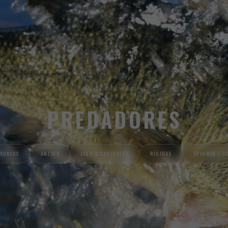
Início
Predadores
PREDADORES
SÓRIOS
ANZOIS
JIGS & CABEÇOTES
RÍGIDAS
SPINNER / C