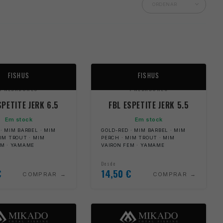
FISHUS
FISHUS
PREDADORES
PREDADORES
SPETITE JERK 6.5
FBL ESPETITE JERK 5.5
Em stock
Em stock
· MIM BARBEL · MIM
GOLD-RED · MIM BARBEL · MIM
IM TROUT · MIM
PERCH · MIM TROUT · MIM
EM · YAMAME
VAIRON FEM · YAMAME
Desde
€
14,50
€
COMPRAR
COMPRAR