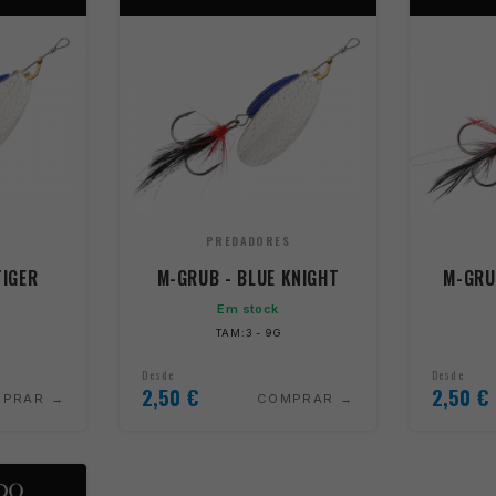
S
PREDADORES
TIGER
M-GRUB - BLUE KNIGHT
M-GRU
Em stock
TAM:3 - 9G
Desde
Desde
2,50
€
2,50
€
MPRAR
COMPRAR