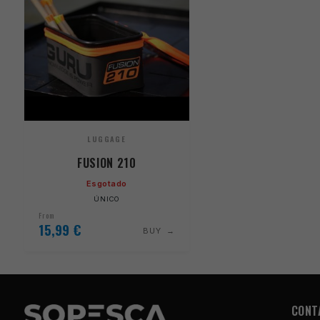
LUGGAGE
FUSION 210
Esgotado
ÚNICO
From
15,99
€
BUY
CONT