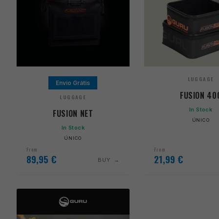
LUGGAGE
Envio Grátis
FUSION 40
LUGGAGE
In Stock
FUSION NET
ÚNICO
In Stock
ÚNICO
From
From
89,95
€
21,99
€
BUY