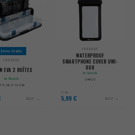
LUGGAGE
Envio Grátis
WATERPROOF
LUGGAGE
SMARTPHONE COVER UWI-
008
N EVA 2 BOÎTES
In Stock
In Stock
ÚNICO
7 X 26 X 12 CM
From
€
5,99
€
BUY
BUY