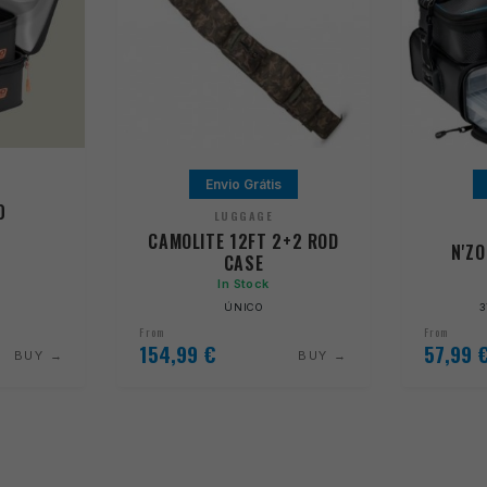
Envio Grátis
0
LUGGAGE
CAMOLITE 12FT 2+2 ROD
N'ZO
CASE
In Stock
ÚNICO
3
From
From
154,99
€
57,99
BUY
BUY