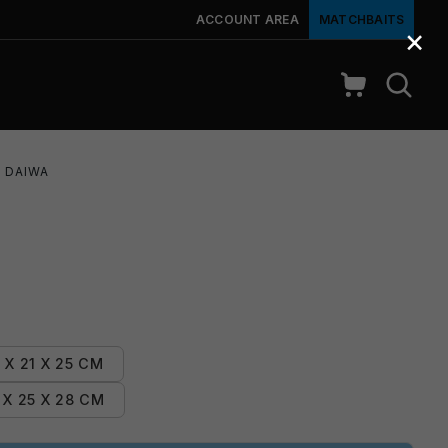
ACCOUNT AREA
MATCHBAITS
×
DAIWA
 X 21 X 25 CM
 X 25 X 28 CM