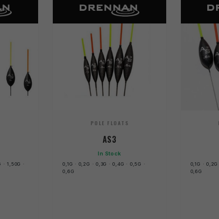
S
POLE FLOATS
AS3
In Stock
 · 1,50G ·
0,1G · 0,2G · 0,3G · 0,4G · 0,5G ·
0,1G · 0,2G
0,6G
0,6G