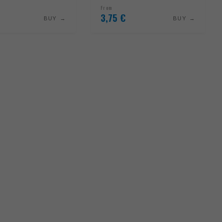
From
3,75
€
BUY
BUY