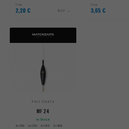
From
From
2,20
€
3,65
€
BUY
POLE FLOATS
MF 24
In Stock
3+10G · 3+12G · 3+15G · 3+18G ·