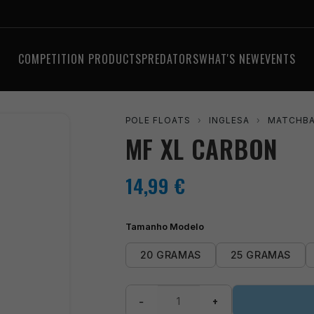
COMPETITION PRODUCTS
PREDATORS
WHAT'S NEW
EVENTS
POLE FLOATS
›
INGLESA
›
MATCHBA
MF XL CARBON
14,99
€
Tamanho Modelo
20 GRAMAS
25 GRAMAS
MF
−
+
XL