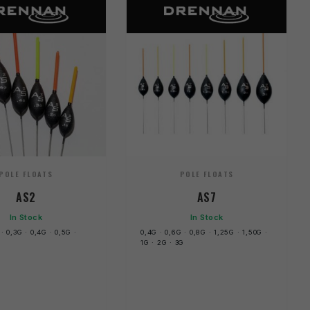
POLE FLOATS
POLE FLOATS
AS2
AS7
In Stock
In Stock
 · 0,3G · 0,4G · 0,5G ·
0,4G · 0,6G · 0,8G · 1,25G · 1,50G ·
1G · 2G · 3G