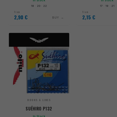
In Stock
In Stock
18 · 20 · 22
17 · 19 · 21
From
From
2,90
€
2,15
€
BUY
HOOKS & LINES
SUÉHIRO P132
In Stock