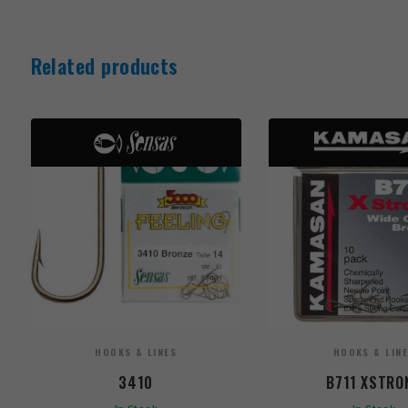
Related products
HOOKS & LINES
HOOKS & LIN
3410
B711 XSTRO