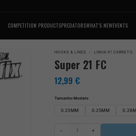
COMPETITION PRODUCTS
PREDATORS
WHAT'S NEW
EVENTS
HOOKS & LINES
›
LINHA P/ CARRETO
Super 21 FC
12,99
€
Tamanho Modelo
0.23MM
0.25MM
0.28
Super
−
+
21