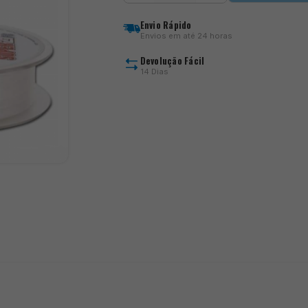
FC
quantity
Envio Rápido
Envios em até 24 horas
Devolução Fácil
14 Dias