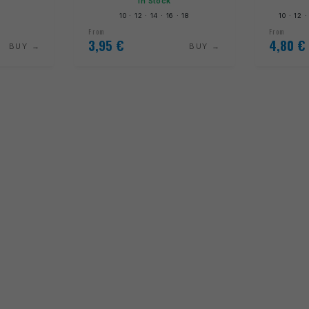
In Stock
10 · 12 · 14 · 16 · 18
10 · 12 ·
From
From
3,95
€
4,80
€
BUY
BUY