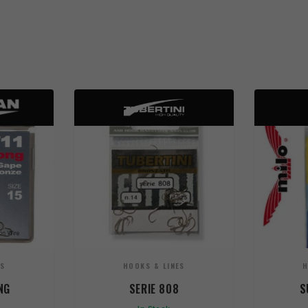
ES
HOOKS & LINES
H
NG
SERIE 808
S