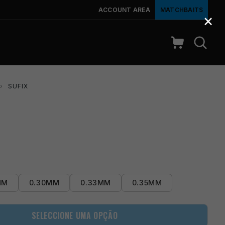
ACCOUNT AREA
MATCHBAITS
×
›
SUFIX
MM
0.30MM
0.33MM
0.35MM
SELECCIONE UMA OPÇÃO