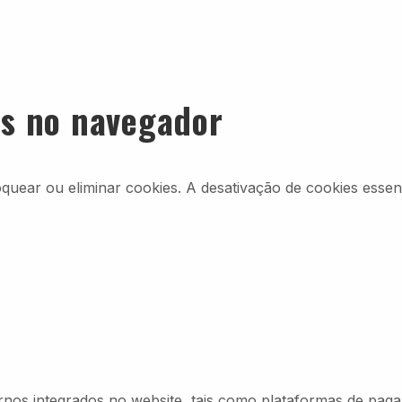
es no navegador
loquear ou eliminar cookies. A desativação de cookies ess
rnos integrados no website, tais como plataformas de pagam