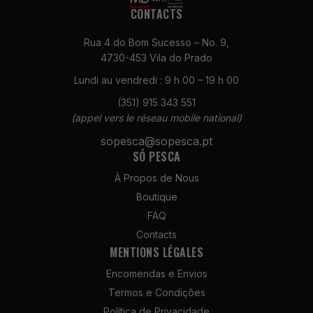
CONTACTS
Rua 4 do Bom Sucesso – No. 9,
4730-453 Vila do Prado
Lundi au vendredi : 9 h 00 – 19 h 00
(351) 915 343 551
Necessários
(appel vers le réseau mobile national)
Estes cookies
não são
sopesca@sopesca.pt
opcionais. São
SÓ PESCA
necessários
À Propos de Nous
para o
funcionamento
Boutique
do site.
FAQ
Contacts
MENTIONS LÉGALES
Estatísticas
Para que
Encomendas e Envios
possamos
Termos e Condições
melhorar a
Política de Privacidade