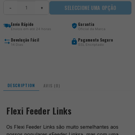
quantité
SELECCIONE UMA OPÇÃO
−
+
de
Flexi
Feeder
Envio Rápido
Garantia
Links
Envios em até 24 horas
Oficial da Marca
Devolução Fácil
Pagamento Seguro
14 Dias
SSL Encriptado
DESCRIPTION
AVIS (0)
Flexi Feeder Links
Os Flexi Feeder Links são muito semelhantes aos
nossos populares «Feeder Links», mas com uma