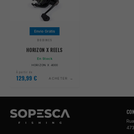
Envio Grátis
BOBINES
HORIZON X REELS
En Stock
HORIZON X 4000
À partir de
129,99
€
ACHETER
CO
Rua
473