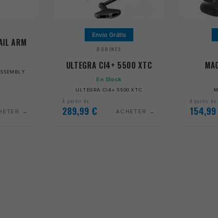
Envio Grátis
AIL ARM
BOBINES
ULTEGRA CI4+ 5500 XTC
MAG
 ASSEMBLY
En Stock
ULTEGRA CI4+ 5500 XTC
M
À partir de
À partir de
289,99
€
154,9
HETER
ACHETER