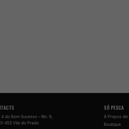
NTACTS
SÓ PESCA
 4 do Bom Sucesso – No. 9,
À Propos de
0-453 Vila do Prado
Boutique