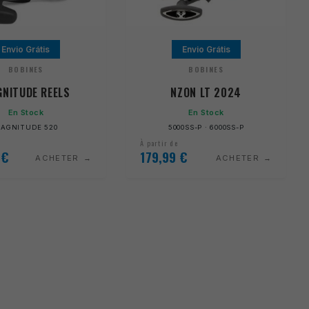
Envio Grátis
Envio Grátis
BOBINES
BOBINES
NITUDE REELS
NZON LT 2024
En Stock
En Stock
AGNITUDE 520
5000SS-P · 6000SS-P
À partir de
9
€
179,99
€
ACHETER
ACHETER