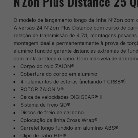
N'Zon Plus Distance 25 
O modelo de lançamento longo da linha N'Zon com c
A versão 24 N'Zon Plus Distance com curso de carr
relação de transmissão de 4,7:1, montagens pesadas 
montagem ideal e permanentemente à prova de torç
alumínio fundido garante distâncias extremas de fund
com mola protege o cabo. Com manivela de dobrament
Corpo do rolo ZAION®
Cobertura do corpo em alumínio
4 rolamentos de esferas (incluindo 1 CRBB®)
ROTOR ZAION V®
Caixa de velocidades DIGIGEAR® II
Sistema de freio QD®
Discos de freio de carbono
Colocação da linha Cross Wrap®
Carretel longo fundido em alumínio ABS®
Clipe de cabo HIP®