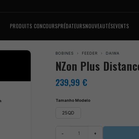
PRODUITS CONCOURS
PRÉDATEURS
NOUVEAUTÉS
EVENTS
BOBINES
›
FEEDER
›
DAIWA
NZon Plus Distanc
239,99
€
Tamanho Modelo
25QD
quantité
−
+
de