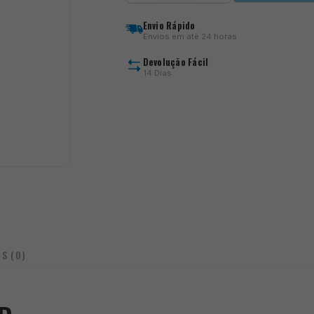
NZon
Plus
Envio Rápido
Distance
Envios em até 24 horas
25
QD
Devolução Fácil
14 Dias
IS (0)