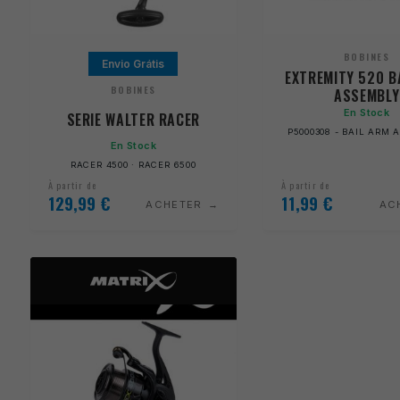
BOBINES
Envio Grátis
EXTREMITY 520 B
BOBINES
ASSEMBLY
En Stock
SERIE WALTER RACER
P5000308 - BAIL ARM
En Stock
RACER 4500 · RACER 6500
À partir de
À partir de
129,99
€
11,99
€
ACHETER
AC