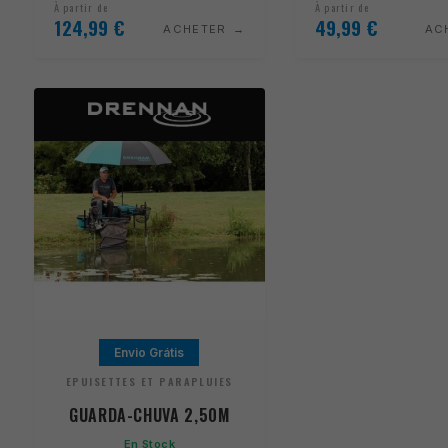
À partir de
À partir de
124,99
€
49,99
€
ACHETER
AC
Envio Grátis
EPUISETTES ET PARAPLUIES
GUARDA-CHUVA 2,50M
En Stock