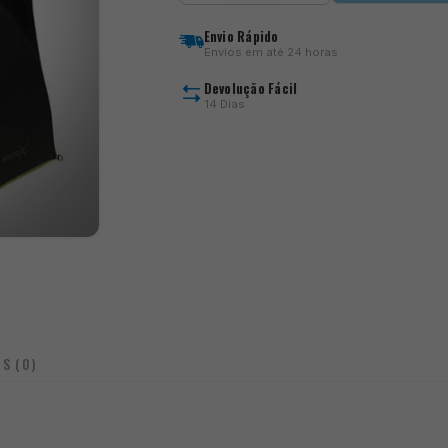
Pro
Space
Envio Rápido
Brolly
Envios em até 24 horas
Devolução Fácil
14 Dias
IS (0)