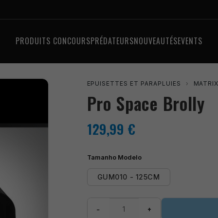
PRODUITS CONCOURS
PRÉDATEURS
NOUVEAUTÉS
EVENTS
EPUISETTES ET PARAPLUIES
›
MATRI
Pro Space Brolly
129,99
€
Tamanho Modelo
GUM010 - 125CM
quantité
−
+
de