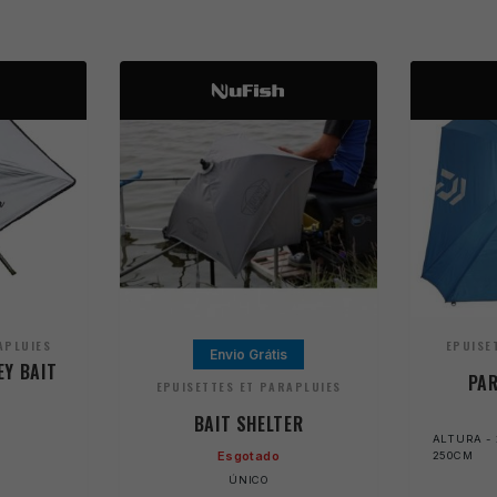
APLUIES
EPUISE
Envio Grátis
EY BAIT
PAR
EPUISETTES ET PARAPLUIES
BAIT SHELTER
ALTURA - 
Esgotado
250CM
ÚNICO