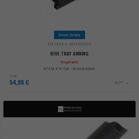
Envio Grátis
SEATBOX & ACESSORIES
RIVE TRAY AWNING
Esgotado
67 CM X 51 CM - BLACK/AQUA
From
54,99
€
BUY