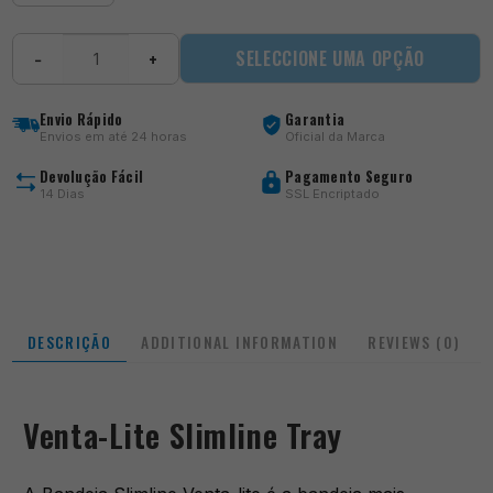
Venta-
SELECCIONE UMA OPÇÃO
−
+
Lite
Slimline
Tray
Envio Rápido
Garantia
quantity
Envios em até 24 horas
Oficial da Marca
Devolução Fácil
Pagamento Seguro
14 Dias
SSL Encriptado
DESCRIÇÃO
ADDITIONAL INFORMATION
REVIEWS (0)
Venta-Lite Slimline Tray