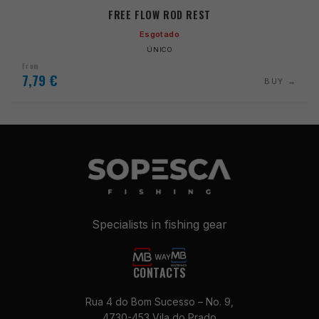
FREE FLOW ROD REST
Esgotado
ÚNICO
From
7,79
€
BUY
Specialists in fishing gear
CONTACTS
Rua 4 do Bom Sucesso – No. 9,
4730-453 Vila do Prado