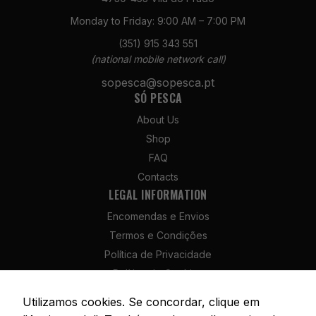
Monday to Friday: 9:00 AM – 7:00 PM
(351) 915 343 551
(national mobile network call)
Necessários
sopesca@sopesca.pt
SÓ PESCA
Estes cookies
não são
About Us
opcionais. São
Shop
necessários
para o
FAQ
funcionamento
Contacts
do site.
LEGAL INFORMATION
Encomendas e Envios
Estatísticas
Termos e Condições
Para que
Política de Privacidade
possamos
melhorar a
Política de Cookies
funcionalidade
Política de Devolução e Reembolso
e a estrutura
Utilizamos cookies. Se concordar, clique em
Livro de Reclamações
do site, com