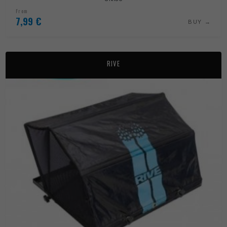
From
7,99
€
BUY
RIVE