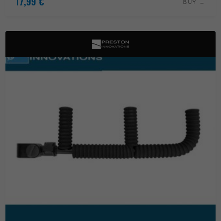
17,99
€
BUY