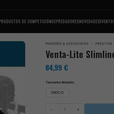
PRODUCTOS DE COMPETICIÓN
DEPREDADORES
NOVEDADES
EVENTO
PANIERES & ACESSORIOS
›
PRESTON
Venta-Lite Slimlin
84,99
€
Tamanho Modelo
ÚNICO
Venta-
−
+
Lite