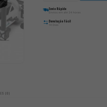
Slimline
Tray
Envio Rápido
cantidad
Envios em até 24 horas
Devolução Fácil
14 Dias
ES (0)