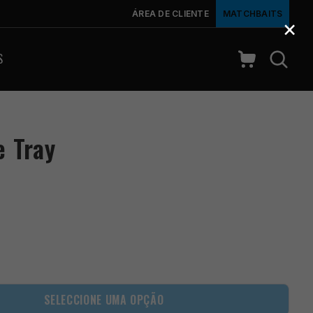
ÁREA DE CLIENTE
MATCHBAITS
×
S
e Tray
SELECCIONE UMA OPÇÃO