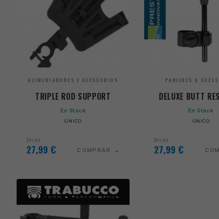
ALIMENTADORES E ACESSORIOS
PANIERES & ACES
TRIPLE ROD SUPPORT
DELUXE BUTT RE
En Stock
En Stock
ÚNICO
ÚNICO
Desde
Desde
27,99
€
27,99
€
COMPRAR
CO