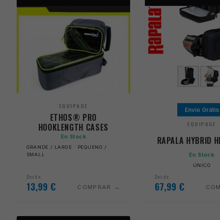
EQUIPAGE
Envio Grátis
ETHOS® PRO
EQUIPAGE
HOOKLENGTH CASES
En Stock
RAPALA HYBRID H
GRANDE / LARGE · PEQUENO /
En Stock
SMALL
ÚNICO
Desde
Desde
13,99
€
67,99
€
COMPRAR
CO