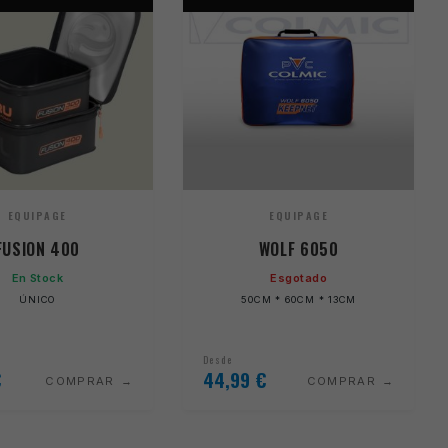
EQUIPAGE
EQUIPAGE
FUSION 400
WOLF 6050
En Stock
Esgotado
ÚNICO
50CM * 60CM * 13CM
Desde
€
44,99
€
COMPRAR
COMPRAR