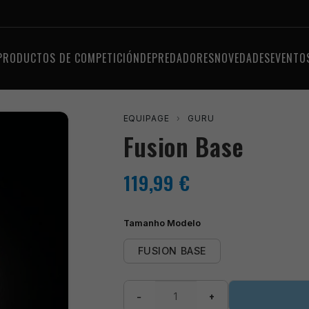
PRODUCTOS DE COMPETICIÓN
DEPREDADORES
NOVEDADES
EVENTO
EQUIPAGE
›
GURU
Fusion Base
119,99
€
Tamanho Modelo
FUSION BASE
Fusion
−
+
Base