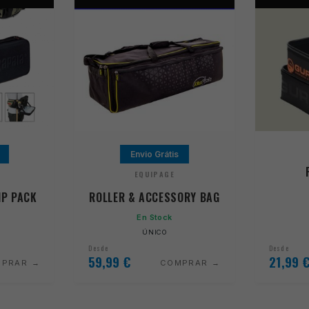
Envio Grátis
EQUIPAGE
IP PACK
ROLLER & ACCESSORY BAG
En Stock
ÚNICO
Desde
Desde
59,99
€
21,99
MPRAR
COMPRAR