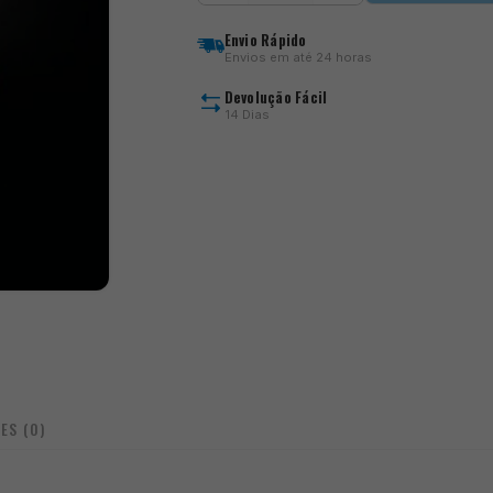
cantidad
Envio Rápido
Envios em até 24 horas
Devolução Fácil
14 Dias
ES (0)