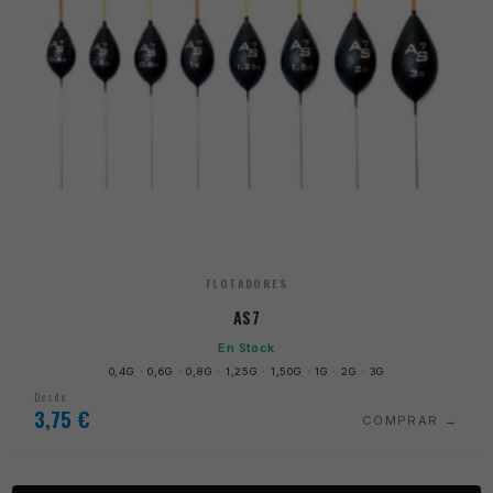
FLOTADORES
AS7
En Stock
0,4G · 0,6G · 0,8G · 1,25G · 1,50G · 1G · 2G · 3G
Desde
3,75
€
COMPRAR