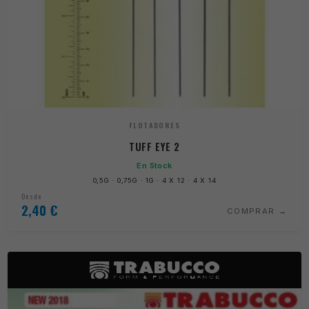
FLOTADORES
TUFF EYE 2
En Stock
0,5G · 0,75G · 1G · 4 X 12 · 4 X 14
Desde
2,40
€
COMPRAR