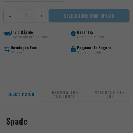
Spade
SELECCIONE UMA OPÇÃO
−
+
cantidad
Envio Rápido
Garantia
Envios em até 24 horas
Oficial da Marca
Devolução Fácil
Pagamento Seguro
14 Dias
SSL Encriptado
INFORMACIÓN
VALORACIONES
DESCRIPCIÓN
ADICIONAL
(0)
Spade