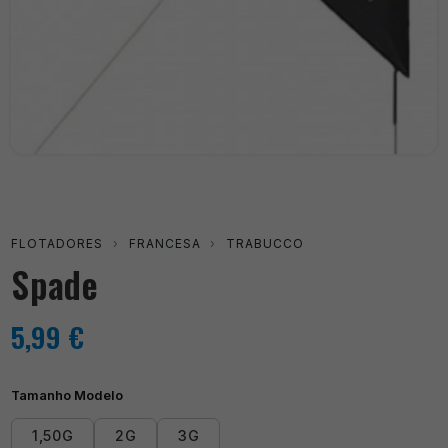
FLOTADORES
›
FRANCESA
›
TRABUCCO
Spade
5,99
€
Tamanho Modelo
1,50G
2G
3G