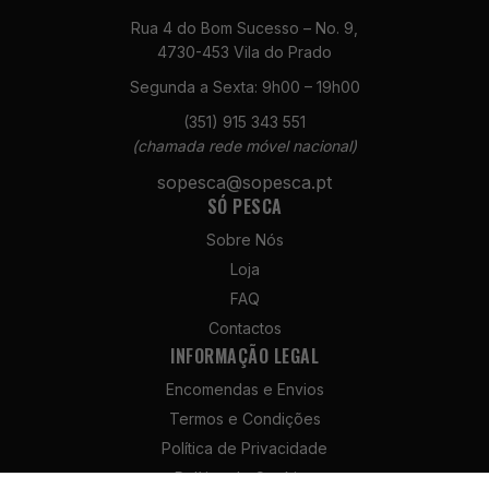
Rua 4 do Bom Sucesso – No. 9,
4730-453 Vila do Prado
Segunda a Sexta: 9h00 – 19h00
(351) 915 343 551
(chamada rede móvel nacional)
sopesca@sopesca.pt
SÓ PESCA
Sobre Nós
Loja
FAQ
Contactos
INFORMAÇÃO LEGAL
Encomendas e Envios
Termos e Condições
Política de Privacidade
Política de Cookies