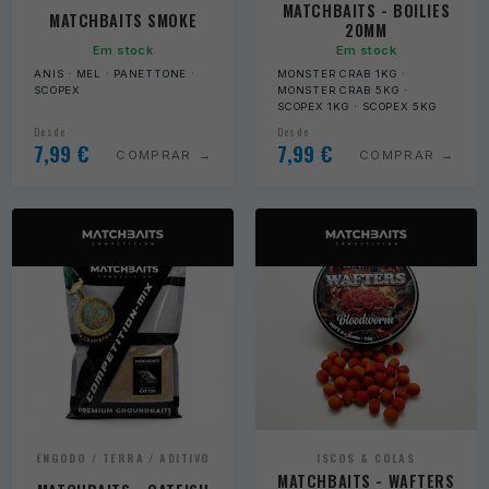
MATCHBAITS - BOILIES
MATCHBAITS SMOKE
20MM
Em stock
Em stock
ANIS · MEL · PANETTONE ·
MONSTER CRAB 1KG ·
SCOPEX
MONSTER CRAB 5KG ·
SCOPEX 1KG · SCOPEX 5KG
Desde
Desde
7,99
€
7,99
€
COMPRAR
COMPRAR
ENGODO / TERRA / ADITIVO
ISCOS & COLAS
MATCHBAITS - WAFTERS