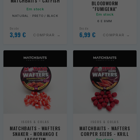
MATCHBAITS - CATFISH
BLOODWORM
"FUMIGENA"
Em stock
Em stock
NATURAL · PRETO / BLACK
6 E 8MM
Desde
Desde
3,99
€
6,99
€
COMPRAR
COMPRAR
ISCOS & COLAS
ISCOS & COLAS
MATCHBAITS - WAFTERS
MATCHBAITS - WAFTERS
SNAKER - MORANGO E
CORPER SEEDS - KRILL
LAGOSTIM
Em stock