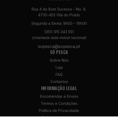
Rua 4 do Bom Sucesso – No. 9,
4730-453 Vila do Prado
Segunda a Sexta: 9h00 – 19h00
(351) 915 343 551
(chamada rede móvel nacional)
sopesca@sopesca.pt
SÓ PESCA
Sobre Nós
Loja
FAQ
Contactos
INFORMAÇÃO LEGAL
Encomendas e Envios
Termos e Condições
Política de Privacidade
Política de Cookies