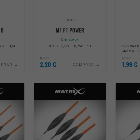
BOIAS
ND
MF F1 POWER
Em stock
,75G · 1,5G
0,30G · 0,50G · 0,75G · 1G
0.20 GRAM
GRAMA · 0,
Desde
Desde
2,20
€
1,99
€
MPRAR
COMPRAR