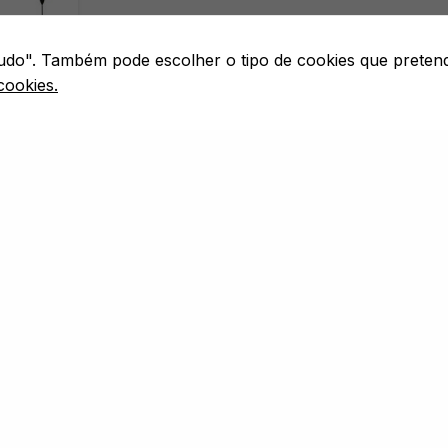
 tudo". Também pode escolher o tipo de cookies que preten
cookies.
E FLOAT
CARP
ELLET -
X16 · 4X10
MPRAR
1
2
3
…
5
→