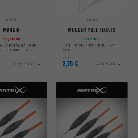
BOIAS
BOIAS
MARGIN
MUGGER POLE FLOATS
Esgotado
Em stock
A · 0.30 GRAMA · 0.40
4X12 · 4X14 · 4X16 · 4X12 · 4X14 ·
20G · 0,30G · 0,40G
4X16
Desde
2,75
€
COMPRAR
COMPRAR