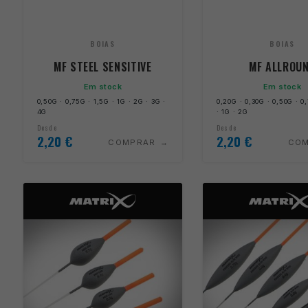
BOIAS
BOIAS
MF STEEL SENSITIVE
MF ALLROU
Em stock
Em stock
0,50G · 0,75G · 1,5G · 1G · 2G · 3G ·
0,20G · 0,30G · 0,50G · 0
4G
· 1G · 2G
Desde
Desde
2,20
€
2,20
€
COMPRAR
CO