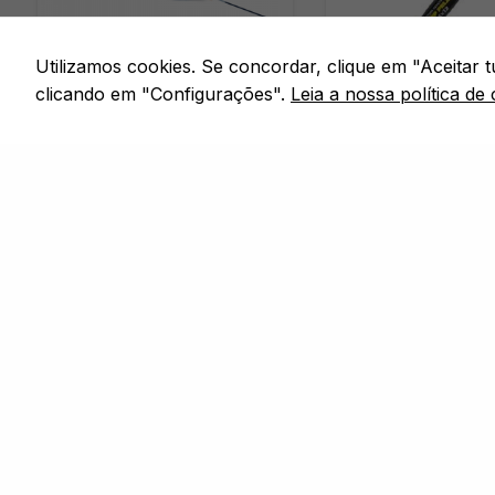
Utilizamos cookies. Se concordar, clique em "Aceitar
clicando em "Configurações".
Leia a nossa política de 
BOIAS
BOIAS
MF GOLD
CARP PELLET POL
Em stock
Em stock
1.00 GRAMA · 1.50 GRAMA · 2.00
CARP PELLET - 4X10 · 
GRAMAS · 3.00 GRAMAS · 4.00
PELLET - 4X12 · CARP P
GRAMAS · 1,5G · 1G · 2G · 3G · 4G
4X14 · CARP PELLET - 4
· 4X12 · 4X14 · 4X16
Desde
Desde
2,99
€
2,75
€
COMPRAR
CO