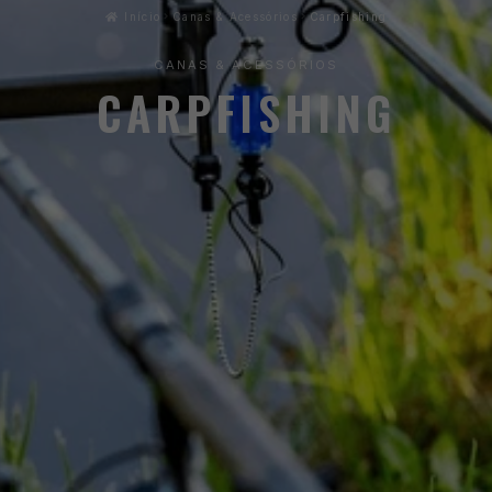
Início
Canas & Acessórios
Carpfishing
CANAS & ACESSÓRIOS
CARPFISHING