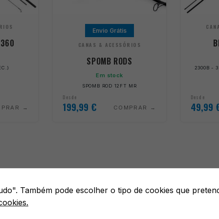
RIOS
CAN
Envio Grátis
 360
B
CANAS & ACESSÓRIOS
SPOMB RODS
EC.)
2300B - 3
Em stock
SPOMB ROD 12FT MR
Desde
Desde
199,99
€
49,99
MPRAR
COMPRAR
 tudo". Também pode escolher o tipo de cookies que preten
cookies.