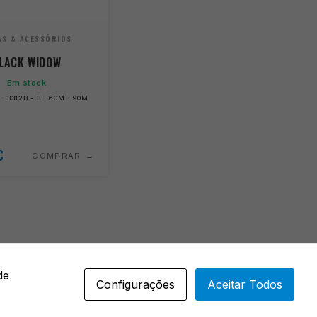
AS & ACESSÓRIOS
LACK WIDOW
Em stock
 · 3312B - 3 · 60M · 90M
€
COMPRAR
de
Configurações
Aceitar Todos