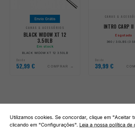
CANAS & ACESSÓ
Envio Grátis
INTRO CARP II
CANAS & ACESSÓRIOS
BLACK WIDOW XT 12
Esgotado
3.50LB
360 / 3.0LBS (3 S
Em stock
BLACK WIDOW XT 12 3.50LB
Desde
Desde
52,99
€
39,99
€
COMPRAR
CO
Utilizamos cookies. Se concordar, clique em "Aceitar
clicando em "Configurações".
Leia a nossa política de 