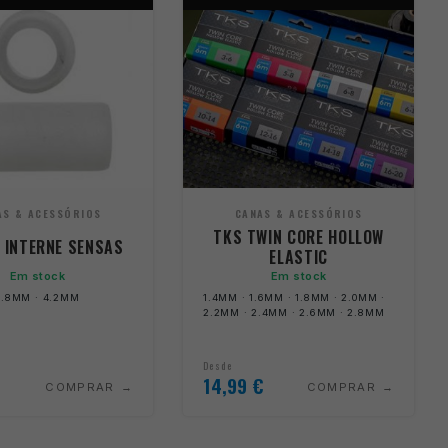
AS & ACESSÓRIOS
CANAS & ACESSÓRIOS
TKS TWIN CORE HOLLOW
E INTERNE SENSAS
ELASTIC
Em stock
Em stock
3.8MM · 4.2MM
1.4MM · 1.6MM · 1.8MM · 2.0MM ·
2.2MM · 2.4MM · 2.6MM · 2.8MM
Desde
14,99
€
COMPRAR
COMPRAR