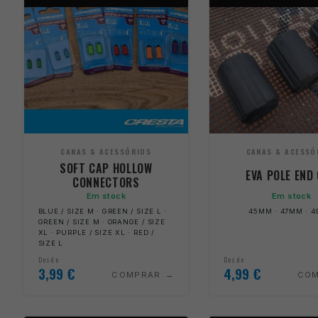
CANAS & ACESSÓRIOS
CANAS & ACESSÓ
SOFT CAP HOLLOW
EVA POLE END
CONNECTORS
Em stock
Em stock
BLUE / SIZE M · GREEN / SIZE L ·
45MM · 47MM · 
GREEN / SIZE M · ORANGE / SIZE
XL · PURPLE / SIZE XL · RED /
SIZE L
Desde
Desde
3,99
€
4,99
€
COMPRAR
CO