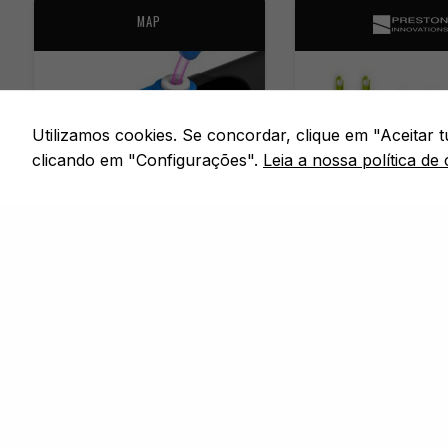
MAP
Utilizamos cookies. Se concordar, clique em "Aceitar
clicando em "Configurações".
Leia a nossa política de 
CANAS & ACESSÓRIOS
CANAS & ACESSÓ
ROLLER PULLER BUSH
BUNG TWIN K
Em stock
Em stock
SIDE ROLLER PULLER
GRANDE / LARGE · GRAN
LARGE KIT · MÉDIO / M
MÉDIO / MEDIUM KIT · 
SMALL · PEQUENO / SM
Desde
Desde
11,99
€
4,99
€
COMPRAR
CO