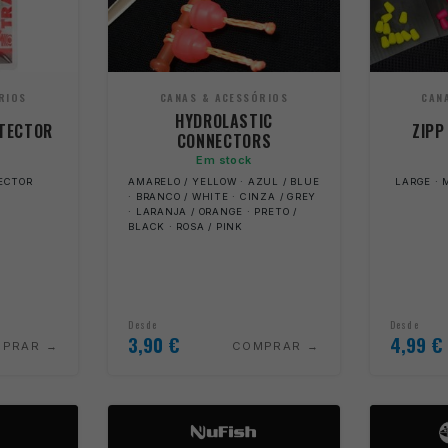
RIOS
CANAS & ACESSÓRIOS
CAN
HYDROLASTIC
OTECTOR
ZIPP
CONNECTORS
Em stock
ECTOR
AMARELO / YELLOW · AZUL / BLUE
LARGE · 
· BRANCO / WHITE · CINZA / GREY
· LARANJA / ORANGE · PRETO /
BLACK · ROSA / PINK
Desde
Desde
3,90
€
4,99
€
MPRAR
COMPRAR