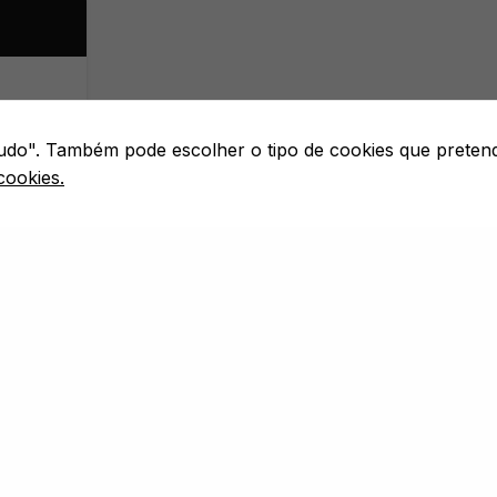
 tudo". Também pode escolher o tipo de cookies que preten
cookies.
RIOS
IT
DE /
EDIUM ·
PEQUENO /
ALL KIT
MPRAR