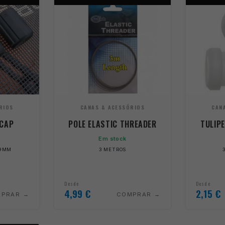
RIOS
CANAS & ACESSÓRIOS
CAN
 CAP
POLE ELASTIC THREADER
TULIP
Em stock
49MM
3 METROS
Desde
Desde
4,99
€
2,15
€
MPRAR
COMPRAR