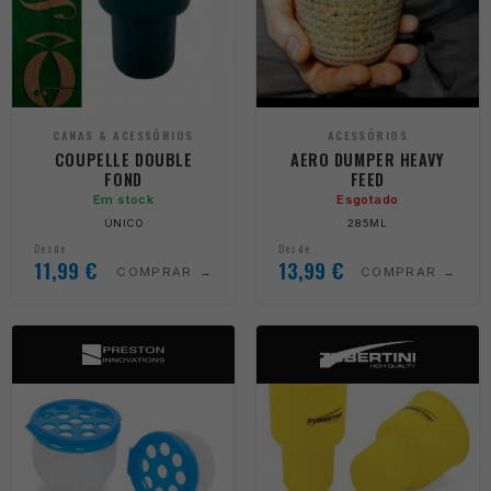
CANAS & ACESSÓRIOS
ACESSÓRIOS
COUPELLE DOUBLE
AERO DUMPER HEAVY
FOND
FEED
Em stock
Esgotado
ÚNICO
285ML
Desde
Desde
11,99
€
13,99
€
COMPRAR
COMPRAR