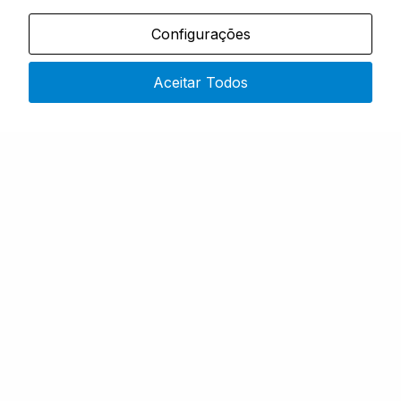
CANAS & ACESSÓRIOS
Configurações
DOUBLE POT 250 ML
Em stock
Aceitar Todos
ÚNICO
Desde
9,90
€
COMPRAR