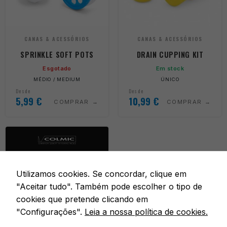
CANAS & ACESSÓRIOS
CANAS & ACESSÓRIOS
SPRINKLE SOFT POTS
DRAIN CUPPING KIT
Esgotado
Em stock
MÉDIO / MEDIUM
ÚNICO
Desde
Desde
5,99
€
10,99
€
COMPRAR
COMPRAR
Utilizamos cookies. Se concordar, clique em
"Aceitar tudo". Também pode escolher o tipo de
cookies que pretende clicando em
"Configurações".
Leia a nossa política de cookies.