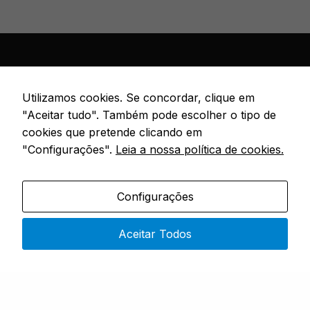
Utilizamos cookies. Se concordar, clique em
"Aceitar tudo". Também pode escolher o tipo de
Especialistas em artigos de pesca
cookies que pretende clicando em
"Configurações".
Leia a nossa política de cookies.
CONTACTOS
Configurações
Rua 4 do Bom Sucesso – No. 9,
4730-453 Vila do Prado
Aceitar Todos
Segunda a Sexta: 9h00 – 19h00
(351) 915 343 551
(chamada rede móvel nacional)
sopesca@sopesca.pt