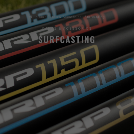
Início
Canas & Acessórios
Surfcasting
CANAS & ACESSÓRIOS
SURFCASTING