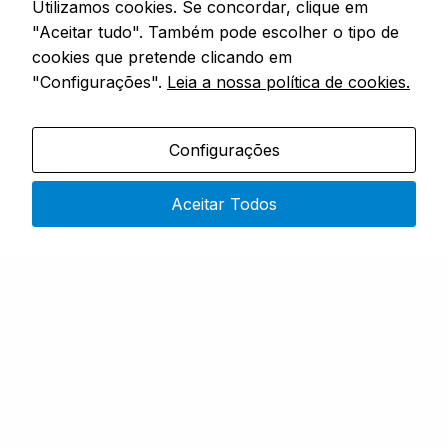
Utilizamos cookies. Se concordar, clique em
"Aceitar tudo". Também pode escolher o tipo de
cookies que pretende clicando em
"Configurações".
Leia a nossa política de cookies.
Configurações
FEEDERS & ACESSÓRIOS
FEEDERS & ACESSÓRIOS
BARBED BAYONETS
BAIT SPIKES
Aceitar Todos
Esgotado
Em stock
P0220130
BAIT SPIKES
Desde
Desde
2,50
€
3,99
€
COMPRAR
COMPRAR
1
2
3
…
9
→