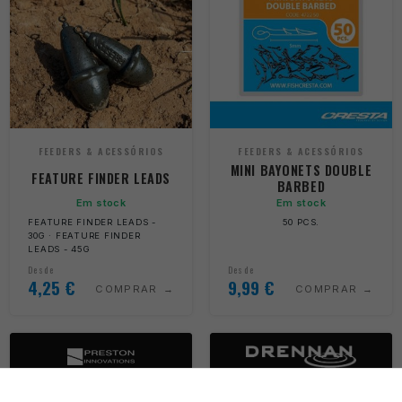
FEEDERS & ACESSÓRIOS
FEEDERS & ACESSÓRIOS
MINI BAYONETS DOUBLE
FEATURE FINDER LEADS
BARBED
Em stock
Em stock
FEATURE FINDER LEADS -
50 PCS.
30G · FEATURE FINDER
LEADS - 45G
Desde
Desde
4,25
€
9,99
€
COMPRAR
COMPRAR