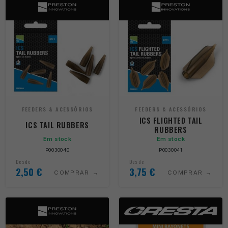
FEEDERS & ACESSÓRIOS
FEEDERS & ACESSÓRIOS
ICS FLIGHTED TAIL
ICS TAIL RUBBERS
RUBBERS
Em stock
Em stock
P0030040
P0030041
Desde
Desde
2,50
€
3,75
€
COMPRAR
COMPRAR