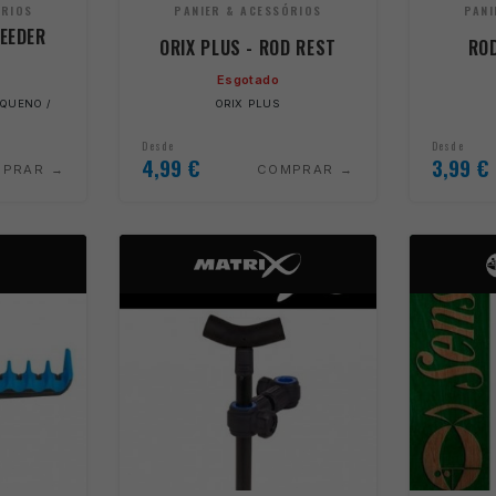
ÓRIOS
PANIER & ACESSÓRIOS
PANI
FEEDER
ORIX PLUS - ROD REST
ROD
Esgotado
EQUENO /
ORIX PLUS
Desde
Desde
4,99
€
3,99
€
MPRAR
COMPRAR