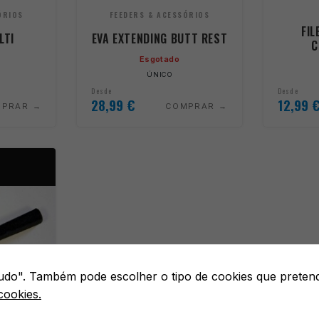
ÓRIOS
FEEDERS & ACESSÓRIOS
FIL
LTI
EVA EXTENDING BUTT REST
C
Esgotado
ÚNICO
Desde
Desde
28,99
€
12,99
MPRAR
COMPRAR
 tudo". Também pode escolher o tipo de cookies que preten
cookies.