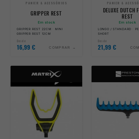
PANIER & ACESSÓRIOS
PANIER & ACESS
DELUXE DUTCH 
GRIPPER REST
REST
Em stock
Em stock
GRIPPER REST 22CM · MINI
LONGO / STANDARD · P
GRIPPER REST 12CM
SHORT
Desde
Desde
16,99
€
21,99
€
COMPRAR
CO