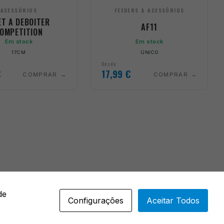
ACESSÓRIOS
FEEDERS & ACESSÓRIOS
ET A DEBOITER
AF11
OMPETITION
Em stock
Em stock
17CM
ÚNICO
Desde
€
17,99
€
COMPRAR
COMPRAR
de
Configurações
Aceitar Todos