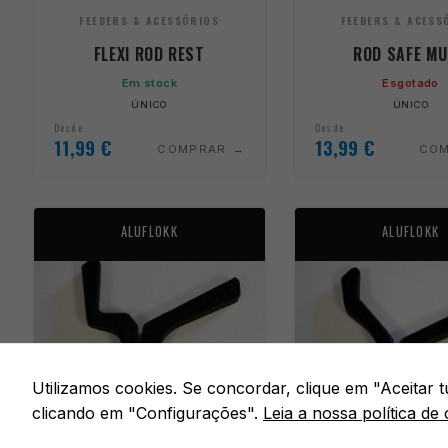
FEEDERS & ACESSÓRIOS
FEEDERS & ACESS
FLEXI ROD REST
ROD SAFE MU
Em stock
Esgotado
ÚNICO
ÚNICO
Desde
Desde
11,99
€
13,99
€
COMPRAR
CO
ALUFLOKK
ALUFLOKK
Utilizamos cookies. Se concordar, clique em "Aceitar
clicando em "Configurações".
Leia a nossa política de 