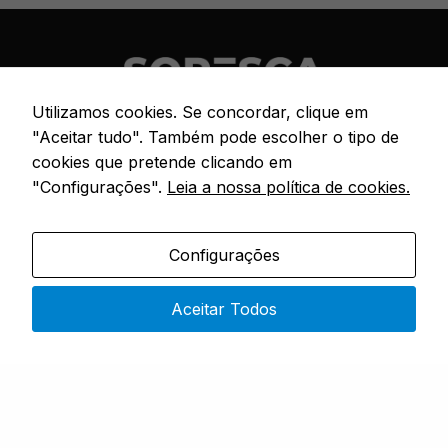
Utilizamos cookies. Se concordar, clique em
"Aceitar tudo". Também pode escolher o tipo de
Especialistas em artigos de pesca
cookies que pretende clicando em
"Configurações".
Leia a nossa política de cookies.
CONTACTOS
Configurações
Rua 4 do Bom Sucesso – No. 9,
4730-453 Vila do Prado
Aceitar Todos
Segunda a Sexta: 9h00 – 19h00
(351) 915 343 551
(chamada rede móvel nacional)
sopesca@sopesca.pt
SÓ PESCA