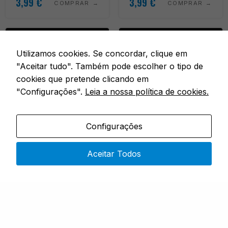
3,99
€
3,99
€
COMPRAR
COMPRAR
Utilizamos cookies. Se concordar, clique em
"Aceitar tudo". Também pode escolher o tipo de
cookies que pretende clicando em
"Configurações".
Leia a nossa política de cookies.
Configurações
PREDADORES
PREDADORES
Aceitar Todos
VIBRAX BFNL2 R
VIBRAX BFNL2 L
Em stock
Em stock
TAMANHO / SIZE 2
TAMANHO / SIZE 2
Desde
Desde
3,99
€
3,99
€
COMPRAR
COMPRAR