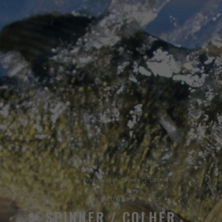
Início
Predadores
Spinner / Colher
PREDADORES
SPINNER / COLHER