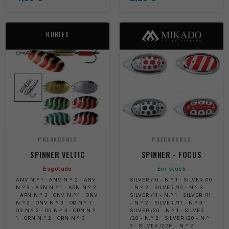
RUBLEX
PREDADORES
PREDADORES
SPINNER VELTIC
SPINNER - FOCUS
Esgotado
Em stock
ANV N.º 1 · ANV N.º 2 · ANV
SILVER /10 - N.º 1 · SILVER /10
N.º 3 · ARN N.º 1 · ARN N.º 2
- N.º 2 · SILVER /10 - N.º 3 ·
· ARN N.º 3 · ONV N.º 1 · ONV
SILVER /11 - N.º 1 · SILVER /11
N.º 2 · ONV N.º 3 · OR N.º 1 ·
- N.º 2 · SILVER /11 - N.º 3 ·
OR N.º 2 · OR N.º 3 · ORN N.º
SILVER /20 - N.º 1 · SILVER
1 · ORN N.º 2 · ORN N.º 3
/20 - N.º 2 · SILVER /20 - N.º
3 · SILVER /22H - N.º 2 ·