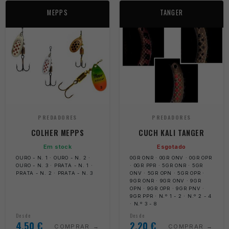
MEPPS
TANGER
PREDADORES
PREDADORES
COLHER MEPPS
CUCH KALI TANGER
Em stock
Esgotado
OURO - N. 1 · OURO - N. 2 ·
0GR ONR · 0GR ONV · 0GR OPR
OURO - N. 3 · PRATA - N. 1 ·
· 0GR PPR · 5GR ONR · 5GR
PRATA - N. 2 · PRATA - N. 3
ONV · 5GR OPN · 5GR OPR ·
9GR ONR · 9GR ONV · 9GR
OPN · 9GR OPR · 9GR PNV ·
9GR PPR · N.º 1 - 2 · N.º 2 - 4
· N.º 3 - 8
Desde
Desde
4,50
€
2,20
€
COMPRAR
COMPRAR