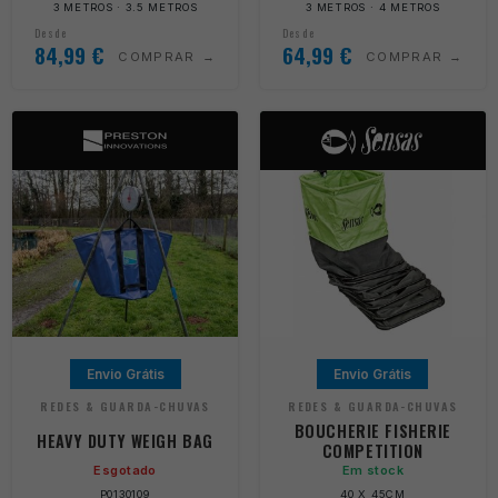
3 METROS · 3.5 METROS
3 METROS · 4 METROS
Desde
Desde
84,99
€
64,99
€
COMPRAR
COMPRAR
Envio Grátis
Envio Grátis
REDES & GUARDA-CHUVAS
REDES & GUARDA-CHUVAS
BOUCHERIE FISHERIE
HEAVY DUTY WEIGH BAG
COMPETITION
Esgotado
Em stock
P0130109
40 X 45CM