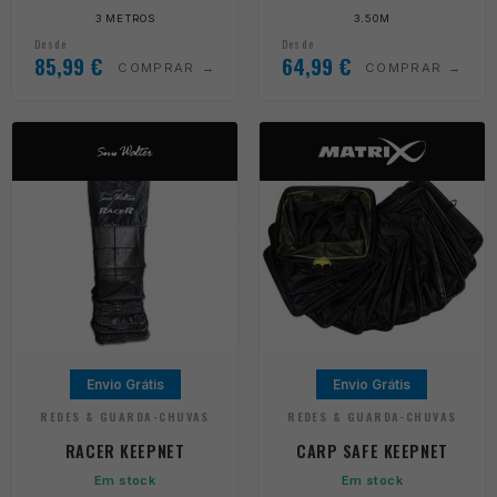
3 METROS
3.50M
Desde
Desde
85,99
€
64,99
€
COMPRAR
COMPRAR
Envio Grátis
Envio Grátis
REDES & GUARDA-CHUVAS
REDES & GUARDA-CHUVAS
RACER KEEPNET
CARP SAFE KEEPNET
Em stock
Em stock