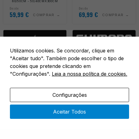
60/50CM - 50/40CMX300CM
Desde
Desde
59,99
€
69,99
€
COMPRAR
COMPRAR
Utilizamos cookies. Se concordar, clique em
"Aceitar tudo". Também pode escolher o tipo de
cookies que pretende clicando em
"Configurações".
Leia a nossa política de cookies.
Configurações
Envio Grátis
Envio Grátis
Aceitar Todos
REDES & GUARDA-CHUVAS
REDES & GUARDA-CHUVAS
MANGA SPACE SAVER 90
AERO PRO KEEPNET
QD
Em stock
Em stock
40 X 50 X 300CM
3 METROS