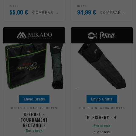
Desde
Desde
55,00
€
94,99
€
COMPRAR
COMPRAR
Envio Grátis
Envio Grátis
REDES & GUARDA-CHUVAS
REDES & GUARDA-CHUVAS
KEEPNET -
P. FISHERY - 4
TOURNAMENT
RECTANGLE
Em stock
Em stock
4 METROS