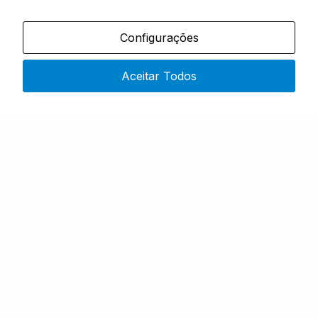
ROUPA & BOTAS
ROUPA & BOTAS
HEAVYWEIGHT BEANIE
KNITTED BOBBLE
Configurações
Em stock
Em stock
ÚNICO
TAMANHO ÚNICO
Aceitar Todos
Desde
Desde
16,99
€
16,99
€
COMPRAR
COMPRAR
1
2
3
…
6
→