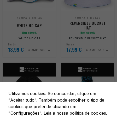
ROUPA & BOTAS
ROUPA & BOTAS
REVERSIBLE BUCKET
WHITE HD CAP
HAT
Em stock
Em stock
WHITE HD CAP
REVERSIBLE BUCKET HAT
Desde
Desde
13,99
€
17,99
€
COMPRAR
COMPRAR
Utilizamos cookies. Se concordar, clique em
"Aceitar tudo". Também pode escolher o tipo de
cookies que pretende clicando em
"Configurações".
Leia a nossa política de cookies.