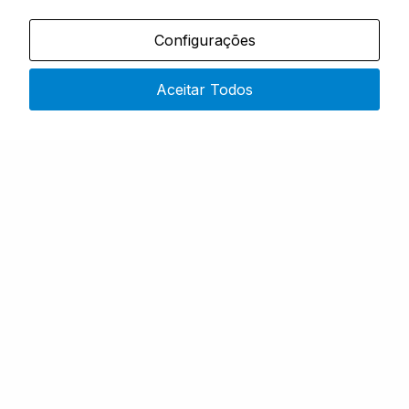
Configurações
Aceitar Todos
Especialistas em artigos de pesca
CONTACTOS
Rua 4 do Bom Sucesso – No. 9,
4730-453 Vila do Prado
Segunda a Sexta: 9h00 – 19h00
(351) 915 343 551
(chamada rede móvel nacional)
sopesca@sopesca.pt