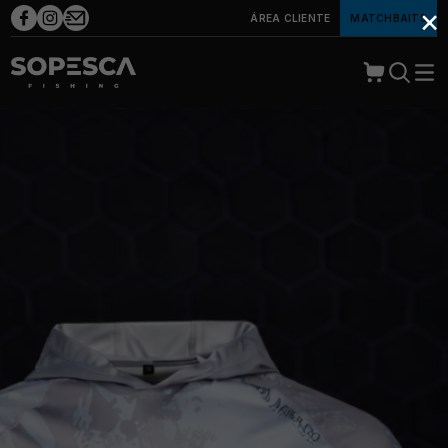
×
ÁREA CLIENTE
MATCHBAITS