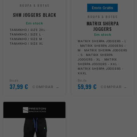
ROUPA & BOTAS
Envio Grátis
SHM JOGGERS BLACK
ROUPA & BOTAS
MATRIX SHERPA
Em stock
JOGGERS
TAMANHO / SIZE 2XL ·
Em stock
TAMANHO / SIZE L ·
TAMANHO / SIZE M ·
MATRIX SHERPA JOGGERS - L
TAMANHO / SIZE XL
· MATRIX SHERPA JOGGERS -
M · MATRIX SHERPA JOGGERS
- S · MATRIX SHERPA
JOGGERS - XL · MATRIX
SHERPA JOGGERS - XXL ·
MATRIX SHERPA JOGGERS -
XXXL
Desde
Desde
37,99
€
59,99
€
COMPRAR
COMPRAR