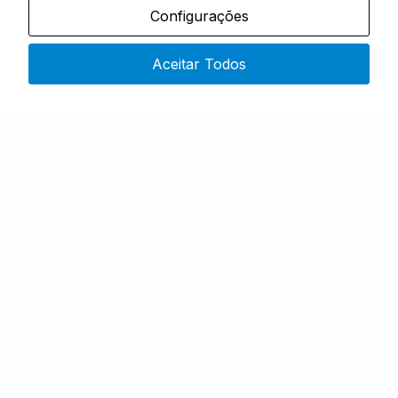
ROUPA & BOTAS
Configurações
PORTA CHAVES
Em stock
Aceitar Todos
ÚNICO
Desde
1,99
€
COMPRAR