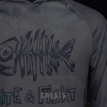
Início
Roupa & Botas
Sweats
ROUPA & BOTAS
SWEATS