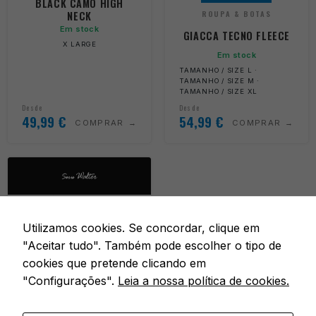
BLACK CAMO HIGH
NECK
ROUPA & BOTAS
Em stock
GIACCA TECNO FLEECE
X LARGE
Em stock
TAMANHO / SIZE L ·
TAMANHO / SIZE M ·
TAMANHO / SIZE XL
Desde
Desde
49,99
€
54,99
€
COMPRAR
COMPRAR
Utilizamos cookies. Se concordar, clique em
"Aceitar tudo". Também pode escolher o tipo de
cookies que pretende clicando em
"Configurações".
Leia a nossa política de cookies.