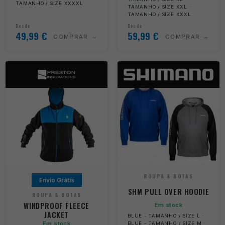
TAMANHO / SIZE XXXXL
TAMANHO / SIZE XXL ·
TAMANHO / SIZE XXXL
Desde
Desde
49,99
€
59,99
€
COMPRAR
COMPRAR
ROUPA & BOTAS
Envio Grátis
SHM PULL OVER HOODIE
ROUPA & BOTAS
WINDPROOF FLEECE
Em stock
JACKET
BLUE - TAMANHO / SIZE L ·
Em stock
BLUE - TAMANHO / SIZE M ·