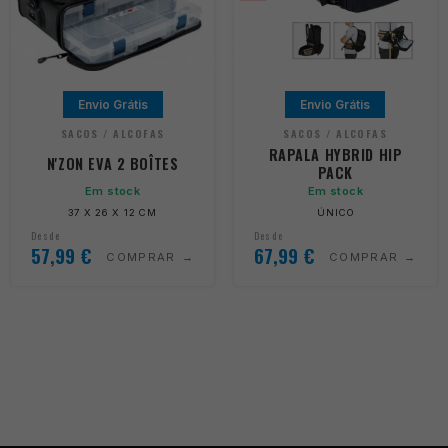
Envio Grátis
Envio Grátis
SACOS / ALCOFAS
SACOS / ALCOFAS
RAPALA HYBRID HIP
N'ZON EVA 2 BOÎTES
PACK
Em stock
Em stock
37 X 26 X 12 CM
ÚNICO
Desde
Desde
57,99
€
67,99
€
COMPRAR
COMPRAR