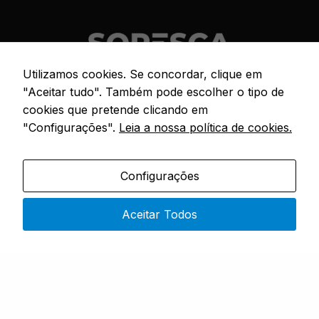
Utilizamos cookies. Se concordar, clique em
"Aceitar tudo". Também pode escolher o tipo de
Especialistas em artigos de pesca
cookies que pretende clicando em
"Configurações".
Leia a nossa política de cookies.
CONTACTOS
Configurações
Rua 4 do Bom Sucesso – No. 9,
4730-453 Vila do Prado
Aceitar Todos
Segunda a Sexta: 9h00 – 19h00
(351) 915 343 551
(chamada rede móvel nacional)
sopesca@sopesca.pt
SÓ PESCA
Sobre Nós