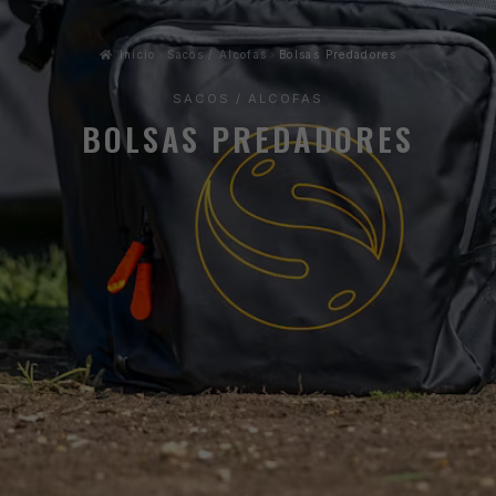
Início
Sacos / Alcofas
Bolsas Predadores
SACOS / ALCOFAS
BOLSAS PREDADORES