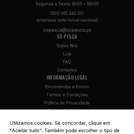
Segunda a Sexta: 9h00 – 19h00
(351) 915 343 551
(chamada rede móvel nacional)
sopesca@sopesca.pt
SÓ PESCA
Sobre Nós
Loja
FAQ
Contactos
INFORMAÇÃO LEGAL
Encomendas e Envios
Termos e Condições
Política de Privacidade
Política de Cookies
Política de Devolução e Reembolso
Utilizamos cookies. Se concordar, clique em
Livro de Reclamações
"Aceitar tudo". Também pode escolher o tipo de