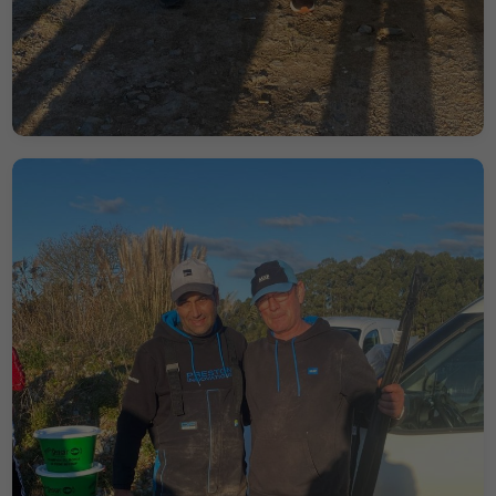
base na forma
como é
utilizado.
Experiência
Para que o
nosso site
funcione da
melhor forma
possível
durante a sua
visita,
necessitamos
de cookies. Se
recusar estes
cookies,
algumas
funcionalidades
do site ficarão
indisponíveis.