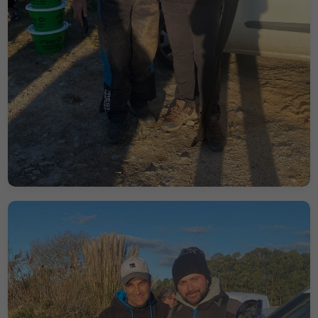
Marketing
Ao partilhar os
seus interesses
e
comportamentos
enquanto visita o
nosso website,
aumenta a
probabilidade de
ver conteúdo e
ofertas
personalizados.