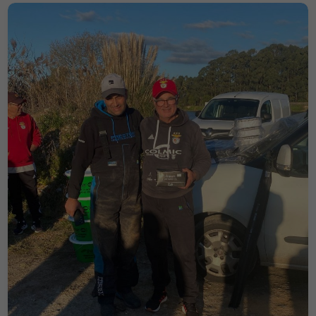
Necessários
Estes cookies
não são
opcionais. São
necessários
para o
funcionamento
do site.
Estatísticas
Para que
possamos
melhorar a
funcionalidade
e a estrutura
do site, com