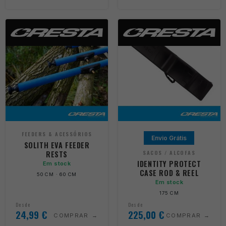
FEEDERS & ACESSÓRIOS
Envio Grátis
SOLITH EVA FEEDER
RESTS
SACOS / ALCOFAS
IDENTITY PROTECT
Em stock
CASE ROD & REEL
50 CM · 60 CM
Em stock
175 CM
Desde
Desde
24,99
€
225,00
€
COMPRAR
COMPRAR