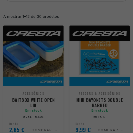
A mostrar 1–12 de 30 produtos
ACESSÓRIOS
FEEDERS & ACESSÓRIOS
BAITBOX WHITE OPEN
MINI BAYONETS DOUBLE
LID
BARBED
Em stock
Em stock
0.25L · 0.60L
50 PCS.
Desde
Desde
2,65
€
9,99
€
COMPRAR
COMPRAR