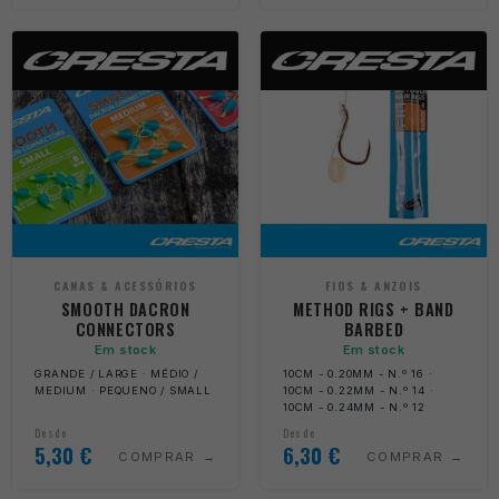
CANAS & ACESSÓRIOS
FIOS & ANZOIS
SMOOTH DACRON
METHOD RIGS + BAND
CONNECTORS
BARBED
Em stock
Em stock
GRANDE / LARGE · MÉDIO /
10CM - 0.20MM - N.º 16 ·
MEDIUM · PEQUENO / SMALL
10CM - 0.22MM - N.º 14 ·
10CM - 0.24MM - N.º 12
Desde
Desde
5,30
€
6,30
€
COMPRAR
COMPRAR