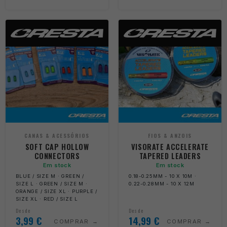
CANAS & ACESSÓRIOS
FIOS & ANZOIS
SOFT CAP HOLLOW
VISORATE ACCELERATE
CONNECTORS
TAPERED LEADERS
Em stock
Em stock
BLUE / SIZE M · GREEN /
0.18-0.25MM - 10 X 10M ·
SIZE L · GREEN / SIZE M ·
0.22-0.28MM - 10 X 12M
ORANGE / SIZE XL · PURPLE /
SIZE XL · RED / SIZE L
Desde
Desde
3,99
€
14,99
€
COMPRAR
COMPRAR