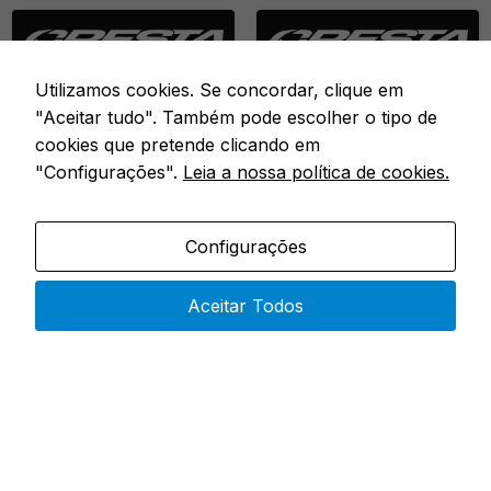
Utilizamos cookies. Se concordar, clique em
"Aceitar tudo". Também pode escolher o tipo de
cookies que pretende clicando em
"Configurações".
Leia a nossa política de cookies.
Configurações
FIOS & ANZOIS
ACESSÓRIOS
METHOD RIGS + STOP
CRESTA BAIT BAND
BARBLESS
TOOL
Aceitar Todos
Em stock
Esgotado
10CM - 0.20MM - N.º 16 ·
BAIT BAND TOOL
10CM - 0.22MM - N.º 14
Desde
Desde
6,30
€
6,50
€
COMPRAR
COMPRAR