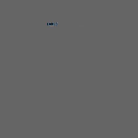
MARCA BRANCA
TODOS
FIOS & ANZOIS