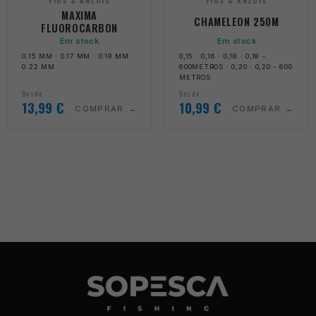
FIOS & ANZOIS
FIOS & ANZOIS
MAXIMA
CHAMELEON 250M
FLUOROCARBON
Em stock
Em stock
0.15 MM · 0.17 MM · 0.19 MM ·
0,15 · 0,16 · 0,18 · 0,18 -
0.22 MM
600METROS · 0,20 · 0,20 - 600
METROS
Desde
Desde
13,99
€
10,99
€
COMPRAR
COMPRAR