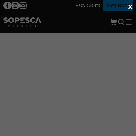
×
ÁREA CLIENTE
MATCHBAITS
Início
Marca Branca