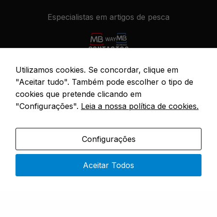
Especialistas em artigos de pesca
CONTACTOS
Utilizamos cookies. Se concordar, clique em
Rua 4 do Bom Sucesso – No. 9,
4730-453 Vila do Prado
"Aceitar tudo". Também pode escolher o tipo de
cookies que pretende clicando em
Segunda a Sexta: 9h00 – 19h00
"Configurações".
Leia a nossa política de cookies.
(351) 915 343 551
(chamada rede móvel nacional)
sopesca@sopesca.pt
Configurações
SÓ PESCA
Sobre Nós
Aceitar Todos
Loja
FAQ
Contactos
INFORMAÇÃO LEGAL