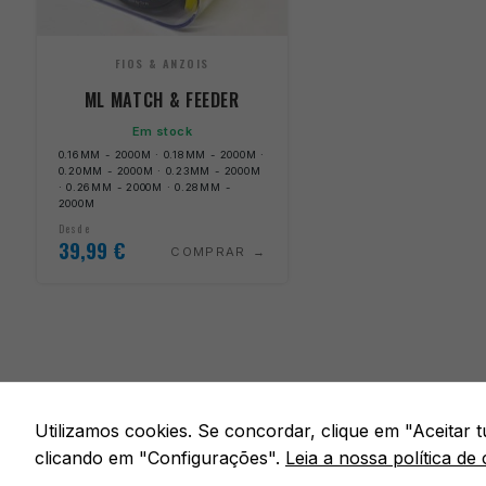
FIOS & ANZOIS
ML MATCH & FEEDER
Em stock
0.16MM - 2000M · 0.18MM - 2000M ·
0.20MM - 2000M · 0.23MM - 2000M
· 0.26MM - 2000M · 0.28MM -
2000M
Desde
39,99
€
COMPRAR
Utilizamos cookies. Se concordar, clique em "Aceitar
clicando em "Configurações".
Leia a nossa política de 