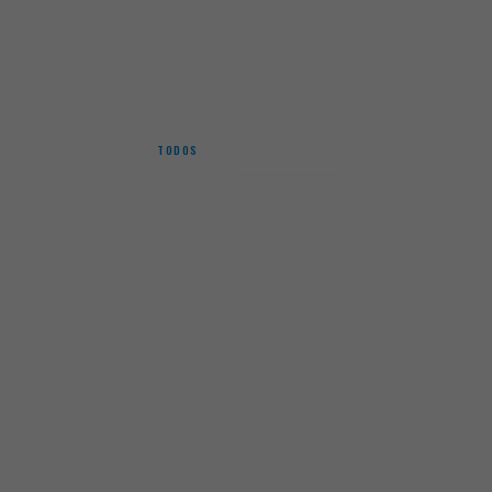
Início
MatchLine
MATCHLINE
TODOS
FIOS & ANZOIS