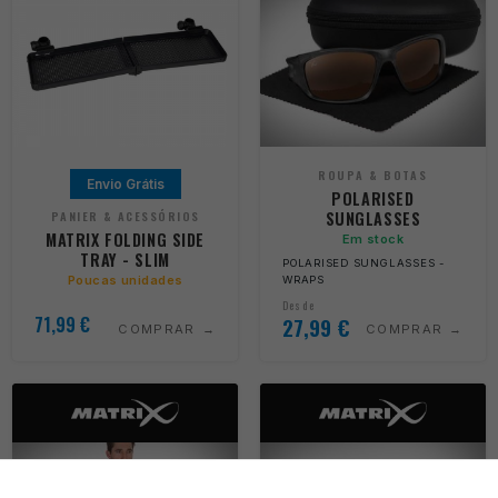
ROUPA & BOTAS
Envio Grátis
POLARISED
SUNGLASSES
PANIER & ACESSÓRIOS
MATRIX FOLDING SIDE
Em stock
TRAY - SLIM
POLARISED SUNGLASSES -
Poucas unidades
WRAPS
Desde
71,99
€
27,99
€
COMPRAR
COMPRAR