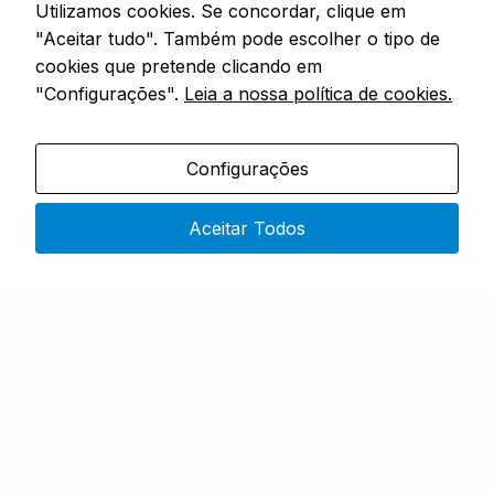
Utilizamos cookies. Se concordar, clique em
"Aceitar tudo". Também pode escolher o tipo de
cookies que pretende clicando em
"Configurações".
Leia a nossa política de cookies.
ROUPA & BOTAS
PANIER & ACESSÓRIOS
UV PROTECTIVE LONG
3D-R KEEPENT ARM
Configurações
SLEEVE T-SHIRT
SHORT MK2
Em stock
Em stock
Aceitar Todos
TAMANHO / SIZE L ·
ARM SHORT MK2
TAMANHO / SIZE M ·
TAMANHO / SIZE XL
Desde
Desde
35,99
€
20,99
€
COMPRAR
COMPRAR
1
2
3
…
15
→