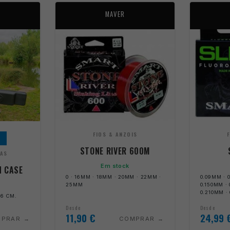
MAVER
FIOS & ANZOIS
STONE RIVER 600M
FAS
Em stock
N CASE
0 · 16MM · 18MM · 20MM · 22MM ·
0.09MM · 0
25MM
0.150MM · 
0.210MM ·
26 CM.
Desde
Desde
11,90
€
24,99
MPRAR
COMPRAR