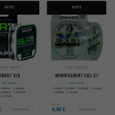
MAVER
MAVER
FIOS & ANZOIS
FIOS & ANZOIS
SMART SLR
MONOFILAMENT EXEL 57
Em stock
Em stock
.108MM · 0.130MM ·
0.10MM · 0.12MM · 0.14MM · 0.16MM
0.170MM · 0.190MM ·
· 0.18MM · 0.20MM
 0.223MM
Desde
€
6,90
€
COMPRAR
COMPRAR