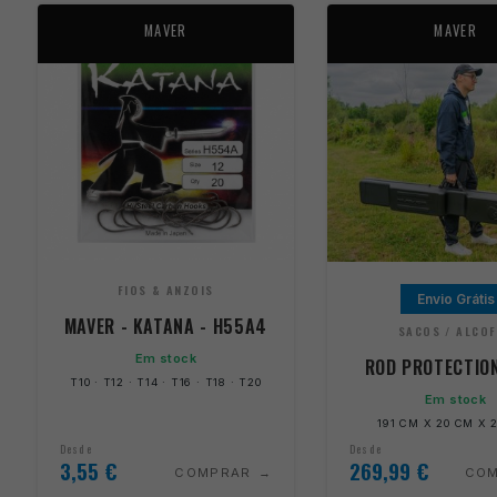
MAVER
MAVER
FIOS & ANZOIS
Envio Grátis
MAVER - KATANA - H55A4
SACOS / ALCO
Em stock
ROD PROTECTIO
T10 · T12 · T14 · T16 · T18 · T20
Em stock
191 CM X 20 CM X 
Desde
Desde
3,55
€
269,99
€
COMPRAR
CO