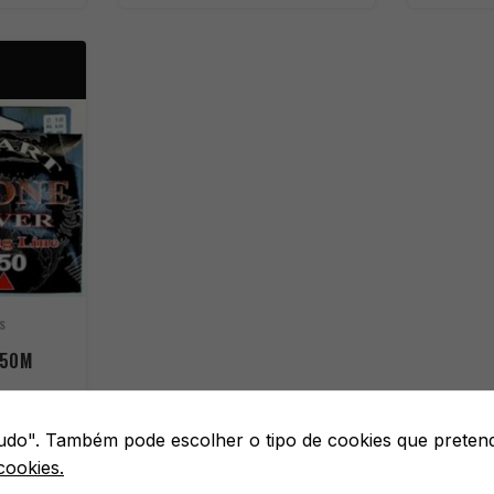
S
150M
0,22 · 0,25
 tudo". Também pode escolher o tipo de cookies que preten
cookies.
MPRAR