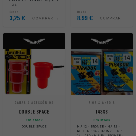
GREEN - S · VERMELHO / RED
- XS
Desde
Desde
3,25
€
8,99
€
COMPRAR
COMPRAR
CANAS & ACESSÓRIOS
FIOS & ANZOIS
DOUBLE SPACE
143SS
Em stock
Em stock
DOUBLE SPACE
N.º 12 - BRONZE · N.º 12 -
RED · N.º 14 - BRONZE · N.º
14 - RED · N.º 16 - BRONZE ·