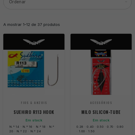
A mostrar 1–12 de 37 produtos
FIOS & ANZOIS
ACESSÓRIOS
SUEHIRO R113 HOOK
MILO SILICON-TUBE
Em stock
Em stock
N.º 14 · N.º 16 · N.º 18 · N.º
0.28 · 0.40 · 0.50 · 0.70 · 0.80
20 · N.º 22 · N.º 24
· 1.00 · 1.50