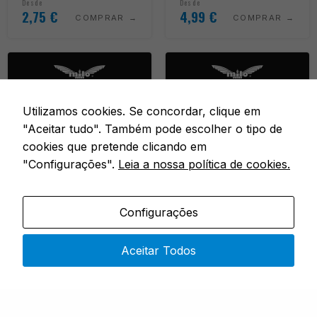
Desde
Desde
2,75
€
4,99
€
COMPRAR
COMPRAR
Utilizamos cookies. Se concordar, clique em
"Aceitar tudo". Também pode escolher o tipo de
cookies que pretende clicando em
"Configurações".
Leia a nossa política de cookies.
Configurações
Envio Grátis
Envio Grátis
CANAS & ACESSÓRIOS
PANIER & ACESSÓRIOS
Aceitar Todos
TAURUS POLE ROLLER
PEDANA
Em stock
Em stock
DOUBLE - 75CM · SINGLE -
100 X 86CM
60CM