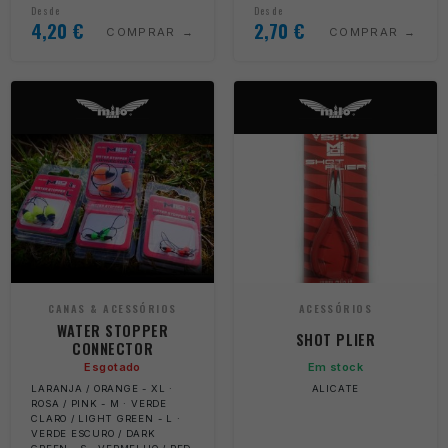
Desde
Desde
4,20
€
2,70
€
COMPRAR
COMPRAR
CANAS & ACESSÓRIOS
ACESSÓRIOS
WATER STOPPER
SHOT PLIER
CONNECTOR
Esgotado
Em stock
LARANJA / ORANGE - XL ·
ALICATE
ROSA / PINK - M · VERDE
CLARO / LIGHT GREEN - L ·
VERDE ESCURO / DARK