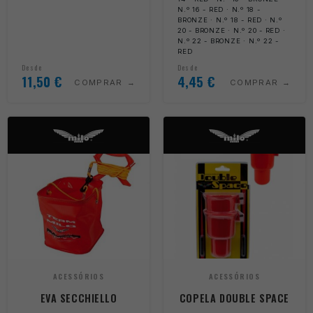
N.º 16 - RED · N.º 18 -
BRONZE · N.º 18 - RED · N.º
20 - BRONZE · N.º 20 - RED ·
N.º 22 - BRONZE · N.º 22 -
RED
Desde
Desde
11,50
€
4,45
€
COMPRAR
COMPRAR
ACESSÓRIOS
ACESSÓRIOS
EVA SECCHIELLO
COPELA DOUBLE SPACE