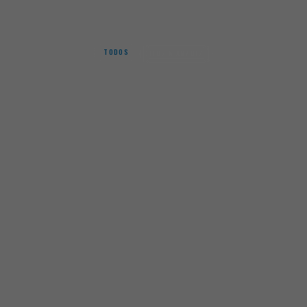
PROSARGOS
TODOS
FIOS & ANZOIS