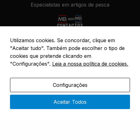
Especialistas em artigos de pesca
CONTACTOS
Rua 4 do Bom Sucesso – No. 9,
Utilizamos cookies. Se concordar, clique em
4730-453 Vila do Prado
"Aceitar tudo". Também pode escolher o tipo de
Segunda a Sexta: 9h00 – 19h00
cookies que pretende clicando em
"Configurações".
Leia a nossa política de cookies.
(351) 915 343 551
(chamada rede móvel nacional)
sopesca@sopesca.pt
Configurações
SÓ PESCA
Sobre Nós
Aceitar Todos
Loja
FAQ
Contactos
INFORMAÇÃO LEGAL