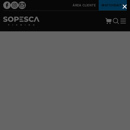
×
ÁREA CLIENTE
MATCHBAITS
Início
Prosargos