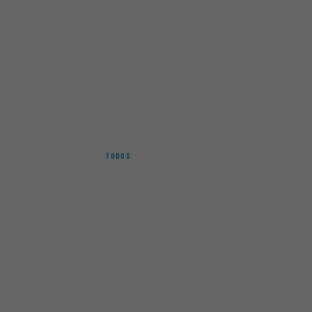
Início
Sasame
SASAME
TODOS
FIOS & ANZOIS