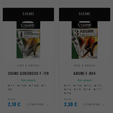
SASAME
SASAME
FIOS & ANZOIS
FIOS & ANZOIS
CHINU GOKUBOSO F-719
ABUMI F-804
Em stock
Em stock
N.º 1 · N.º 1/0 · N.º 2/0 · N.º
N.º 1 · N.º 10 · N.º 2 · N.º 3 ·
3/0
N.º 4 · N.º 5 · N.º 6 · N.º 7 ·
N.º 8
Desde
Desde
2,10
€
2,30
€
COMPRAR
COMPRAR