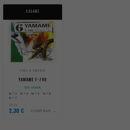
SASAME
FIOS & ANZOIS
YAMAME F-749
Em stock
N.º 3 · N.º 4 · N.º 5 · N.º 6 ·
N.º 7
Desde
2,30
€
COMPRAR