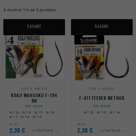
A mostrar 1–5 de 5 produtos
SASAME
SASAME
FIOS & ANZOIS
FIOS & ANZOIS
KOAJI MARUJIKU F-794
F-871 FEEDER METHOD
BN
Em stock
Em stock
N.º 10 · N.º 4 · N.º 5 · N.º 6 ·
N.º 10 · N.º 12 · N.º 14
N.º 7 · N.º 8 · N.º 9
Desde
Desde
2,30
€
2,30
€
COMPRAR
COMPRAR