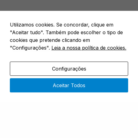
Utilizamos cookies. Se concordar, clique em
"Aceitar tudo". Também pode escolher o tipo de
cookies que pretende clicando em
"Configurações".
Leia a nossa política de cookies.
Configurações
Especialistas em artigos de pesca
Aceitar Todos
CONTACTOS
Rua 4 do Bom Sucesso – No. 9,
4730-453 Vila do Prado
Segunda a Sexta: 9h00 – 19h00