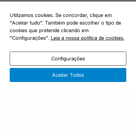
Utilizamos cookies. Se concordar, clique em
"Aceitar tudo". Também pode escolher o tipo de
cookies que pretende clicando em
"Configurações".
Leia a nossa política de cookies.
Configurações
Especialistas em artigos de pesca
Aceitar Todos
CONTACTOS
Rua 4 do Bom Sucesso – No. 9,
4730-453 Vila do Prado
Segunda a Sexta: 9h00 – 19h00
(351) 915 343 551
(chamada rede móvel nacional)