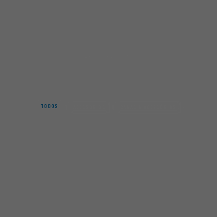
Início
Stonfo
STONFO
TODOS
ACESSÓRIOS
CANAS & ACESSÓRIOS