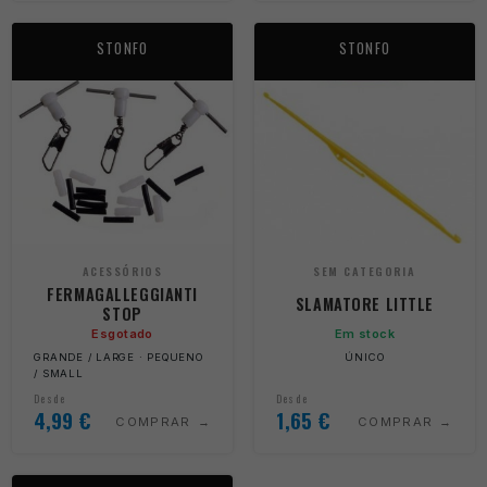
STONFO
STONFO
ACESSÓRIOS
SEM CATEGORIA
FERMAGALLEGGIANTI
SLAMATORE LITTLE
STOP
Esgotado
Em stock
GRANDE / LARGE · PEQUENO
ÚNICO
/ SMALL
Desde
Desde
4,99
€
1,65
€
COMPRAR
COMPRAR