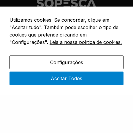
Utilizamos cookies. Se concordar, clique em
Especialistas em artigos de pesca
"Aceitar tudo". Também pode escolher o tipo de
cookies que pretende clicando em
"Configurações".
Leia a nossa política de cookies.
CONTACTOS
Rua 4 do Bom Sucesso – No. 9,
Configurações
4730-453 Vila do Prado
Segunda a Sexta: 9h00 – 19h00
Aceitar Todos
(351) 915 343 551
(chamada rede móvel nacional)
sopesca@sopesca.pt
SÓ PESCA
Sobre Nós
Loja
FAQ