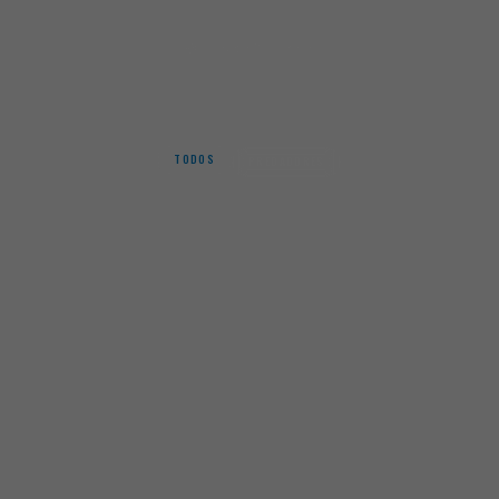
Início
StrikePro
STRIKEPRO
TODOS
PREDADORES