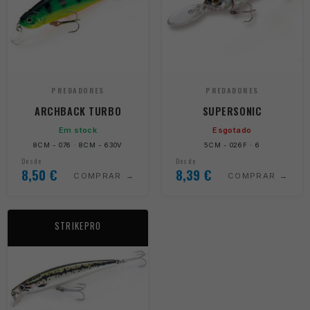
PREDADORES
PREDADORES
ARCHBACK TURBO
SUPERSONIC
Em stock
Esgotado
8CM - 076 · 8CM - 630V
5CM - 026F · 6
Desde
Desde
8,50
€
8,39
€
COMPRAR
COMPRAR
STRIKEPRO