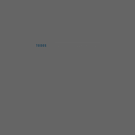
Início
Van Den Eynde
VAN DEN EYNDE
TODOS
ENGODO / TERRA / ADITIVO