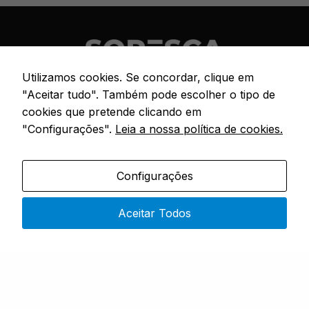
Utilizamos cookies. Se concordar, clique em
"Aceitar tudo". Também pode escolher o tipo de
Especialistas em artigos de pesca
cookies que pretende clicando em
"Configurações".
Leia a nossa política de cookies.
CONTACTOS
Configurações
Rua 4 do Bom Sucesso – No. 9,
4730-453 Vila do Prado
Aceitar Todos
Segunda a Sexta: 9h00 – 19h00
(351) 915 343 551
(chamada rede móvel nacional)
sopesca@sopesca.pt
SÓ PESCA