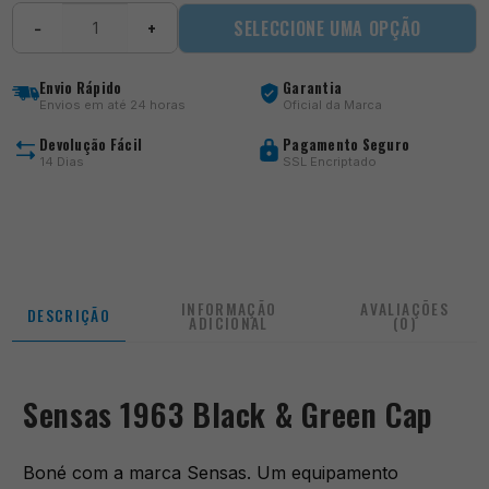
Quantidade
SELECCIONE UMA OPÇÃO
−
+
de
1963
Black
Envio Rápido
Garantia
&
Envios em até 24 horas
Oficial da Marca
Green
Cap
Devolução Fácil
Pagamento Seguro
14 Dias
SSL Encriptado
INFORMAÇÃO
AVALIAÇÕES
DESCRIÇÃO
ADICIONAL
(0)
Sensas 1963 Black & Green Cap
Boné com a marca Sensas. Um equipamento