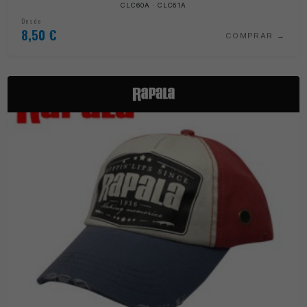
CLC60A · CLC61A
Desde
8,50
€
COMPRAR