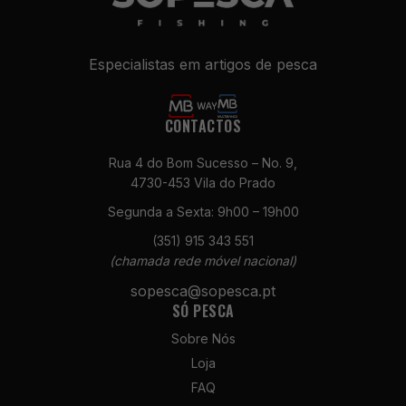
Especialistas em artigos de pesca
CONTACTOS
Rua 4 do Bom Sucesso – No. 9,
4730-453 Vila do Prado
Necessários
Segunda a Sexta: 9h00 – 19h00
Estes cookies
não são
(351) 915 343 551
opcionais. São
(chamada rede móvel nacional)
necessários
para o
sopesca@sopesca.pt
funcionamento
SÓ PESCA
do site.
Sobre Nós
Loja
Estatísticas
FAQ
Para que