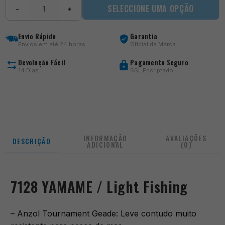
Quantidade
SELECCIONE UMA OPÇÃO
−
+
de
7128
YAMAME
Envio Rápido
Garantia
Light
Envios em até 24 horas
Oficial da Marca
Fishing
Devolução Fácil
Pagamento Seguro
14 Dias
SSL Encriptado
INFORMAÇÃO
AVALIAÇÕES
DESCRIÇÃO
ADICIONAL
(0)
7128 YAMAME / Light Fishing
– Anzol Tournament Geade: Leve contudo muito