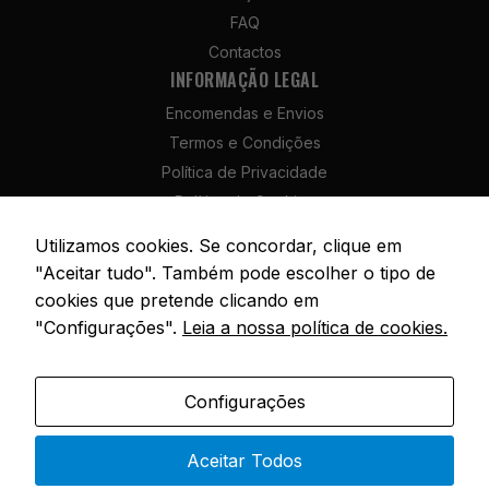
Para que
FAQ
possamos
Contactos
melhorar a
INFORMAÇÃO LEGAL
funcionalidade
e a estrutura
Encomendas e Envios
do site, com
Termos e Condições
base na forma
Política de Privacidade
como é
utilizado.
Política de Cookies
Política de Devolução e Reembolso
Utilizamos cookies. Se concordar, clique em
Livro de Reclamações
Experiência
"Aceitar tudo". Também pode escolher o tipo de
Para que o
cookies que pretende clicando em
nosso site
"Configurações".
Leia a nossa política de cookies.
funcione da
melhor forma
© 2026 SóPesca. Todos os direitos reservados. | Site por
AM Digital
possível
Agency
Configurações
durante a sua
visita,
Portuguese
necessitamos
Aceitar Todos
de cookies. Se