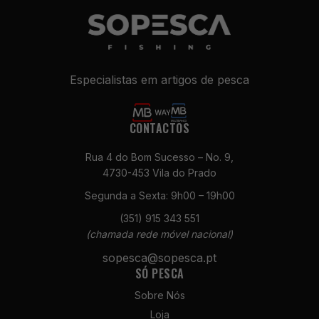
Especialistas em artigos de pesca
CONTACTOS
Rua 4 do Bom Sucesso – No. 9,
Necessários
4730-453 Vila do Prado
Estes cookies
Segunda a Sexta: 9h00 – 19h00
não são
opcionais. São
(351) 915 343 551
necessários
(chamada rede móvel nacional)
para o
funcionamento
sopesca@sopesca.pt
do site.
SÓ PESCA
Sobre Nós
Loja
Estatísticas