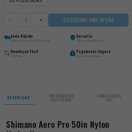
50 POLEGADAS
Quantidade
SELECCIONE UMA OPÇÃO
−
+
de
Aero
Pro
Envio Rápido
Garantia
50in
Envios em até 24 horas
Oficial da Marca
Nylon
Umbrella
Devolução Fácil
Pagamento Seguro
14 Dias
SSL Encriptado
INFORMAÇÃO
AVALIAÇÕES
DESCRIÇÃO
ADICIONAL
(0)
Shimano Aero Pro 50in Nylon