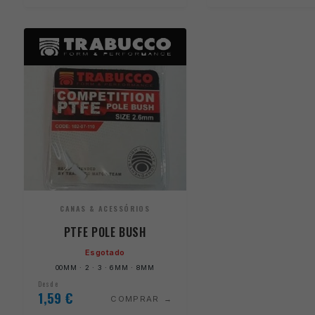
CANAS & ACESSÓRIOS
PTFE POLE BUSH
Esgotado
00MM · 2 · 3 · 6MM · 8MM
Desde
1,59
€
COMPRAR