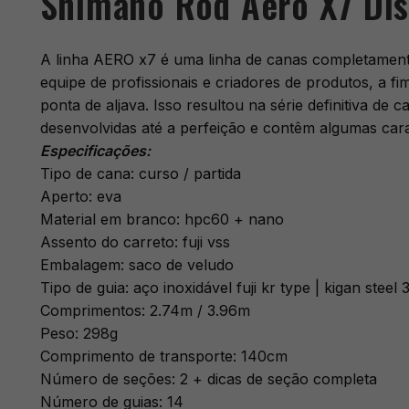
Shimano Rod Aero X7 Dis
A linha AERO x7 é uma linha de canas completamente
equipe de profissionais e criadores de produtos, a fi
ponta de aljava. Isso resultou na série definitiva 
desenvolvidas até a perfeição e contêm algumas cara
Especificações:
Tipo de cana: curso / partida
Aperto: eva
Material em branco: hpc60 + nano
Assento do carreto: fuji vss
Embalagem: saco de veludo
Tipo de guia: aço inoxidável fuji kr type | kigan steel 
Comprimentos: 2.74m / 3.96m
Peso: 298g
Comprimento de transporte: 140cm
Número de seções: 2 + dicas de seção completa
Número de guias: 14