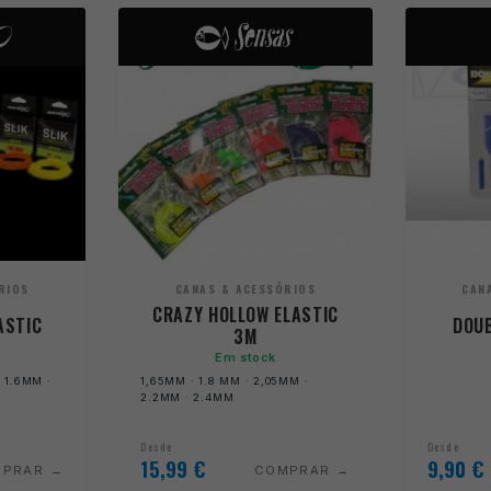
RIOS
CANAS & ACESSÓRIOS
CAN
CRAZY HOLLOW ELASTIC
ASTIC
DOUB
3M
Em stock
· 1.6MM ·
1,65MM · 1.8 MM · 2,05MM ·
2.2MM · 2.4MM
Desde
Desde
15,99
€
9,90
€
MPRAR
COMPRAR