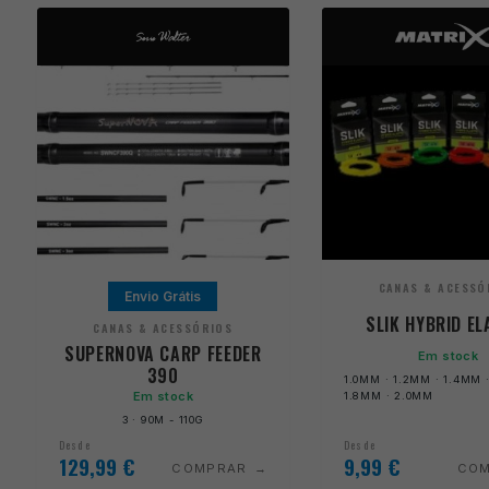
CANAS & ACESSÓ
Envio Grátis
SLIK HYBRID EL
CANAS & ACESSÓRIOS
SUPERNOVA CARP FEEDER
Em stock
390
1.0MM · 1.2MM · 1.4MM 
Em stock
1.8MM · 2.0MM
3 · 90M - 110G
Desde
Desde
129,99
€
9,99
€
COMPRAR
CO