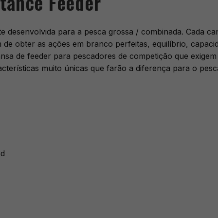
tance Feeder
 desenvolvida para a pesca grossa / combinada. Cada cana
m de obter as ações em branco perfeitas, equilíbrio, capaci
de cansa de feeder para pescadores de competição que exige
cterísticas muito únicas que farão a diferença para o pesc
3d