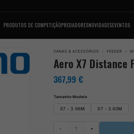
PRODUTOS DE COMPETIÇÃO
PREDADORES
NOVIDADES
EVENTOS
CANAS & ACESSÓRIOS
›
FEEDER
›
S
Aero X7 Distance 
367,99
€
Tamanho Modelo
X7 - 3.96M
X7 - 3.60M
Quantidade
−
+
de