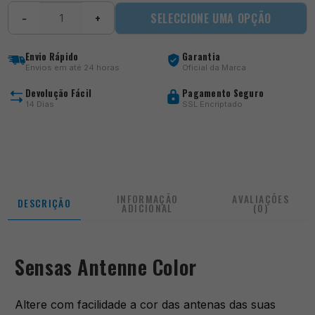
Quantidade
SELECCIONE UMA OPÇÃO
−
+
de
Antenne
Color
Envio Rápido
Garantia
Envios em até 24 horas
Oficial da Marca
Devolução Fácil
Pagamento Seguro
14 Dias
SSL Encriptado
INFORMAÇÃO
AVALIAÇÕES
DESCRIÇÃO
ADICIONAL
(0)
Sensas Antenne Color
Altere com facilidade a cor das antenas das suas