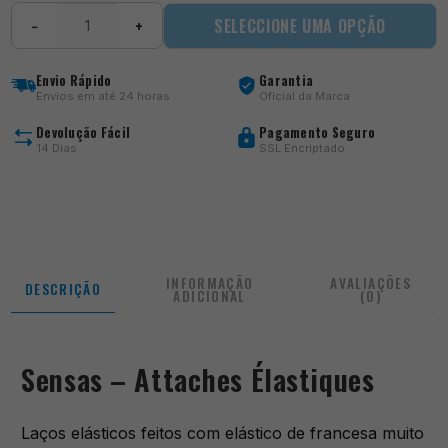
Quantidade
SELECCIONE UMA OPÇÃO
−
+
de
Attaches
Élastiques
Envio Rápido
Garantia
Envios em até 24 horas
Oficial da Marca
Devolução Fácil
Pagamento Seguro
14 Dias
SSL Encriptado
INFORMAÇÃO
AVALIAÇÕES
DESCRIÇÃO
ADICIONAL
(0)
Sensas – Attaches Élastiques
Laços elásticos feitos com elástico de francesa muito