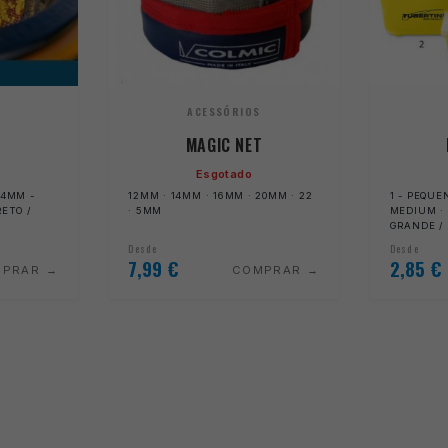
ACESSÓRIOS
MAGIC NET
Esgotado
 4MM -
12MM · 14MM · 16MM · 20MM · 22
1 - PEQUEN
RETO /
· 5MM
MEDIUM · 2
GRANDE /
Desde
Desde
7,99
€
2,85
€
MPRAR
COMPRAR