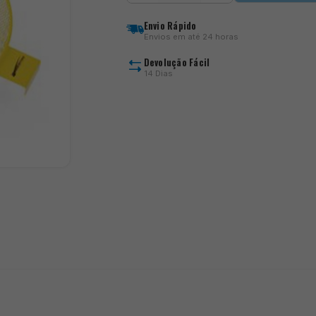
Bait
Riddle
Envio Rápido
Round
Envios em até 24 horas
Devolução Fácil
14 Dias
)