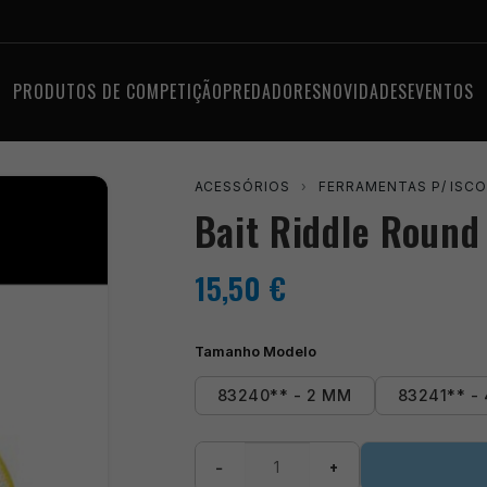
PRODUTOS DE COMPETIÇÃO
PREDADORES
NOVIDADES
EVENTOS
ACESSÓRIOS
›
FERRAMENTAS P/ ISC
Bait Riddle Round
15,50
€
Tamanho Modelo
83240** - 2 MM
83241** -
Quantidade
−
+
de