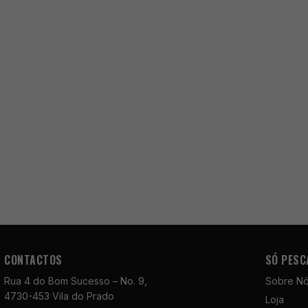
CONTACTOS
SÓ PESC
Rua 4 do Bom Sucesso – No. 9,
Sobre N
4730-453 Vila do Prado
Loja