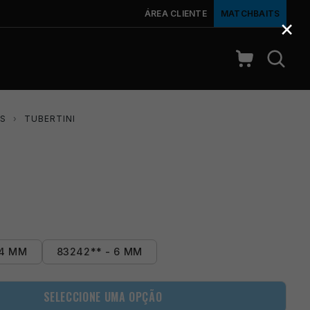
ÁREA CLIENTE
MATCHBAITS
×
OS
›
TUBERTINI
 4 MM
83242** - 6 MM
SELECCIONE UMA OPÇÃO