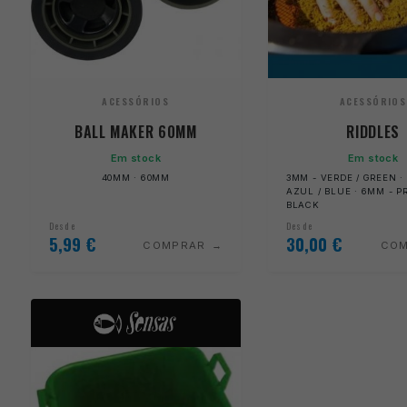
ACESSÓRIOS
ACESSÓRIOS
BALL MAKER 60MM
RIDDLES
Em stock
Em stock
40MM · 60MM
3MM - VERDE / GREEN ·
AZUL / BLUE · 6MM - P
BLACK
Desde
Desde
5,99
€
30,00
€
COMPRAR
CO