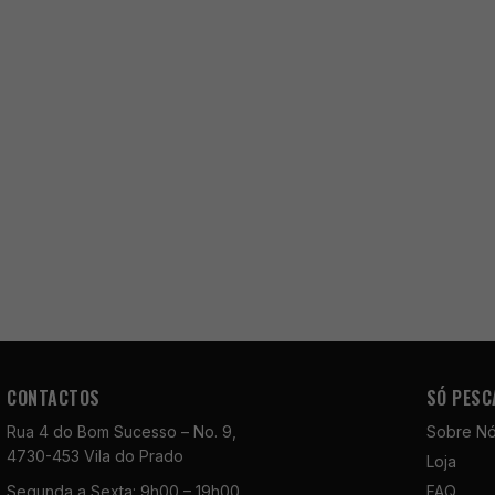
CONTACTOS
SÓ PESC
Rua 4 do Bom Sucesso – No. 9,
Sobre N
4730-453 Vila do Prado
Loja
Segunda a Sexta: 9h00 – 19h00
FAQ