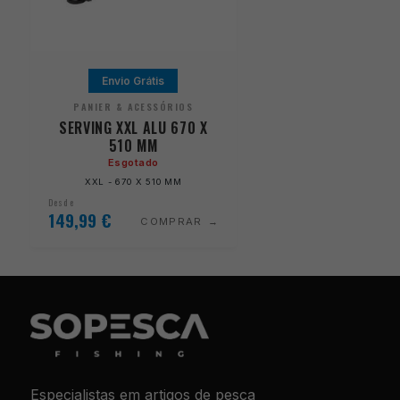
Envio Grátis
PANIER & ACESSÓRIOS
SERVING XXL ALU 670 X
510 MM
Esgotado
XXL - 670 X 510 MM
Desde
149,99
€
COMPRAR
Especialistas em artigos de pesca