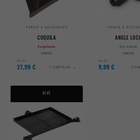
PANIER & ACESSÓRIOS
PANIER & ACESS
COQUILA
ANGLE LOC
Esgotado
Em stock
ÚNICO
ÚNICO
Desde
Desde
27,99
€
9,99
€
COMPRAR
CO
RIVE