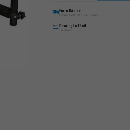
Barra
Frontal
Envio Rápido
Sensas
Envios em até 24 horas
Devolução Fácil
14 Dias
)