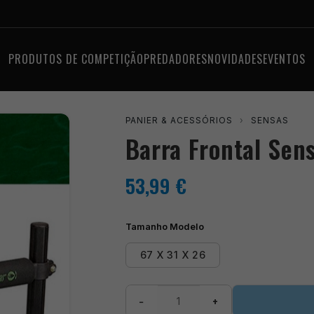
PRODUTOS DE COMPETIÇÃO
PREDADORES
NOVIDADES
EVENTOS
PANIER & ACESSÓRIOS
›
SENSAS
Barra Frontal Sen
53,99
€
Tamanho Modelo
67 X 31 X 26
Quantidade
−
+
de