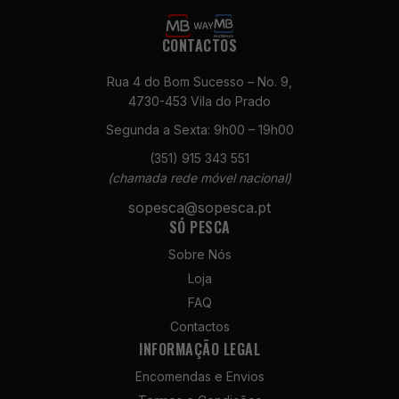
CONTACTOS
Rua 4 do Bom Sucesso – No. 9,
4730-453 Vila do Prado
Segunda a Sexta: 9h00 – 19h00
Necessários
(351) 915 343 551
Estes cookies
(chamada rede móvel nacional)
não são
sopesca@sopesca.pt
opcionais. São
SÓ PESCA
necessários
para o
Sobre Nós
funcionamento
Loja
do site.
FAQ
Contactos
Estatísticas
INFORMAÇÃO LEGAL
Para que
Encomendas e Envios
possamos
melhorar a