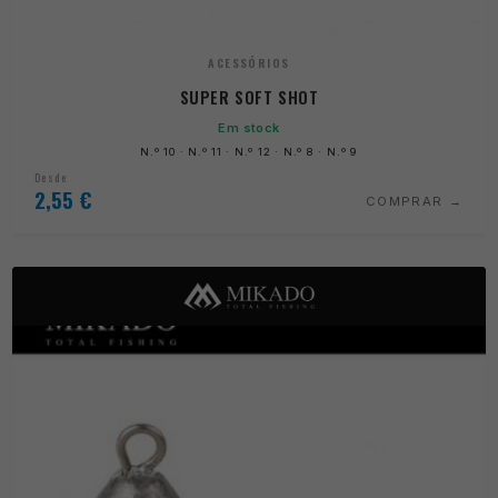
ACESSÓRIOS
SUPER SOFT SHOT
Em stock
N.º 10 · N.º 11 · N.º 12 · N.º 8 · N.º 9
Desde
2,55
€
COMPRAR