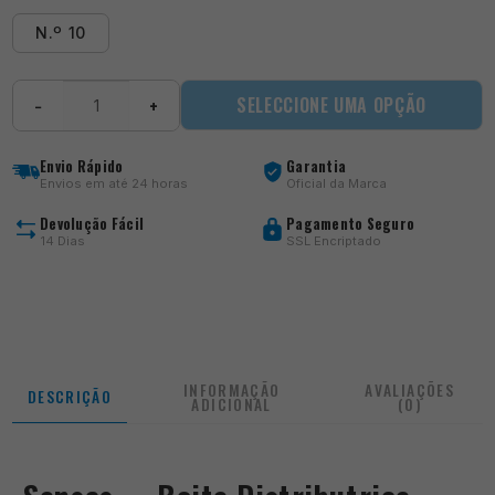
N.º 10
Quantidade
SELECCIONE UMA OPÇÃO
−
+
de
Boite
Distributrice
Envio Rápido
Garantia
Styl
Envios em até 24 horas
Oficial da Marca
Carre
PM
Devolução Fácil
Pagamento Seguro
14 Dias
SSL Encriptado
INFORMAÇÃO
AVALIAÇÕES
DESCRIÇÃO
ADICIONAL
(0)